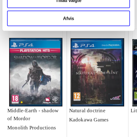
Tillad valgte
Minder om
Afvis
Middle-Earth - shadow
Natural doctrine
Lit
of Mordor
Kadokawa Games
Monolith Productions