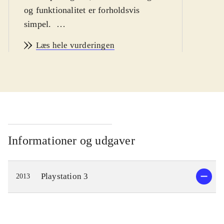
og funktionalitet er forholdsvis
simpel
.
Ni no Kuni er et eventyr om drengen
Læs hele vurderingen
Oliver, som begiver sig ud på en
rejse, for at blive en mester-magiker
og bringe hans døde mor tilbage fra
parallelverdenen Ni no Kuni. På
vejen møder han nogle
ekstraordinære karakterer, og flere af
dem bliver hjælpsomme allierede. De
Informationer og udgaver
guider Oliver når han udforsker
parallelverdenen og lærer ham
Playstation 3
2013
magiske tricks, som vil gøre ham
stærk nok til at konfrontere hans
værste fjende, den Hvide Heks.
Spillere kan rejse mellem de to