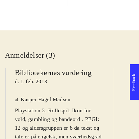
Anmeldelser (3)
Bibliotekernes vurdering
Feedback
d. 1. feb. 2013
Kasper Hagel Madsen
We
af
Playstation 3. Rollespil. Ikon for
af
vold, gambling og bandeord . PEGI:
d
12 og aldersgruppen er 8 da tekst og
tale er på engelsk, men sværhedsgrad