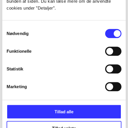
bunden af siden. Du kan læse mere om de anvendte
Alle registrerede artikler fordelt på udgivelser
cookies under ”Detaljer”.
...
Samtykkevalg
Nødvendig
...
Funktionelle
...
Statistik
...
Marketing
...
Tillad alle