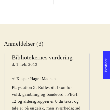
Anmeldelser (3)
Bibliotekernes vurdering
Feedback
d. 1. feb. 2013
Kasper Hagel Madsen
We
af
Playstation 3. Rollespil. Ikon for
af
vold, gambling og bandeord . PEGI:
d
12 og aldersgruppen er 8 da tekst og
tale er på engelsk, men sværhedsgrad