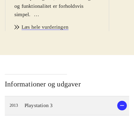
og funktionalitet er forholdsvis
simpel
.
Ni no Kuni er et eventyr om drengen
Læs hele vurderingen
Oliver, som begiver sig ud på en
rejse, for at blive en mester-magiker
og bringe hans døde mor tilbage fra
parallelverdenen Ni no Kuni. På
vejen møder han nogle
ekstraordinære karakterer, og flere af
dem bliver hjælpsomme allierede. De
Informationer og udgaver
guider Oliver når han udforsker
parallelverdenen og lærer ham
Playstation 3
2013
magiske tricks, som vil gøre ham
stærk nok til at konfrontere hans
værste fjende, den Hvide Heks.
Spillere kan rejse mellem de to