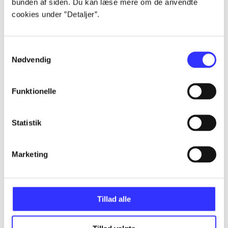
bunden af siden. Du kan læse mere om de anvendte
Alle registrerede artikler fordelt på udgivelser
cookies under ”Detaljer”.
...
Samtykkevalg
Nødvendig
...
Funktionelle
...
Statistik
...
Marketing
...
Tillad alle