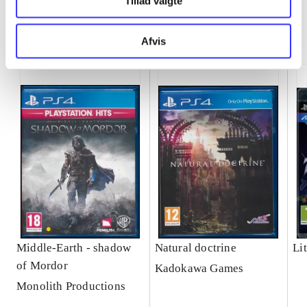
Tillad valgte
Minder om
Afvis
Middle-Earth - shadow
Natural doctrine
Lit
of Mordor
Kadokawa Games
Monolith Productions