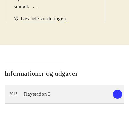
simpel
.
Ni no Kuni er et eventyr om drengen
Læs hele vurderingen
Oliver, som begiver sig ud på en
rejse, for at blive en mester-magiker
og bringe hans døde mor tilbage fra
parallelverdenen Ni no Kuni. På
vejen møder han nogle
ekstraordinære karakterer, og flere af
dem bliver hjælpsomme allierede. De
Informationer og udgaver
guider Oliver når han udforsker
parallelverdenen og lærer ham
Playstation 3
2013
magiske tricks, som vil gøre ham
stærk nok til at konfrontere hans
værste fjende, den Hvide Heks.
Spillere kan rejse mellem de to
verdener og de væsner man møder