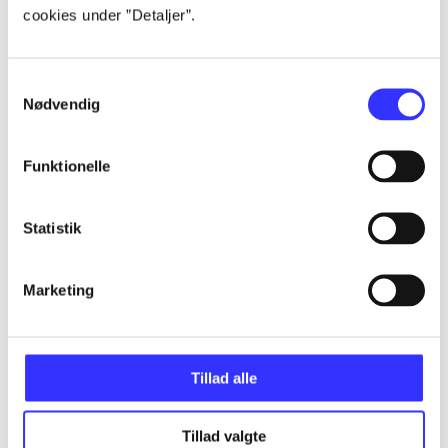
cookies under ”Detaljer”.
Alle registrerede artikler fordelt på udgivelser
...
Samtykkevalg
Nødvendig
...
Funktionelle
...
Statistik
...
Marketing
...
Tillad alle
Tillad valgte