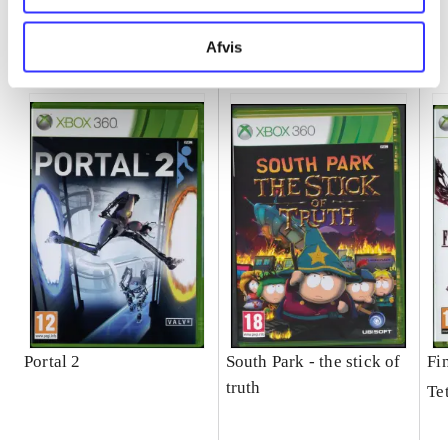
Minder om
Afvis
Portal 2
South Park - the stick of
Fi
truth
Te