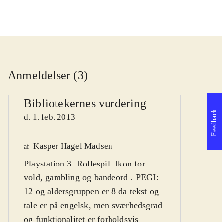
Anmeldelser (3)
Bibliotekernes vurdering
Feedback
d. 1. feb. 2013
Kasper Hagel Madsen
We
af
Playstation 3. Rollespil. Ikon for
af
vold, gambling og bandeord . PEGI:
d
12 og aldersgruppen er 8 da tekst og
tale er på engelsk, men sværhedsgrad
og funktionalitet er forholdsvis