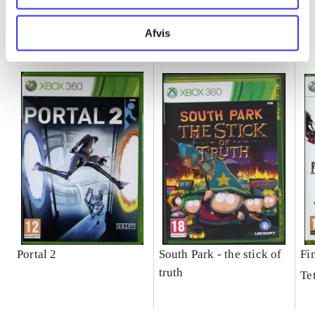
Minder om
Afvis
Portal 2
South Park - the stick of
Fi
truth
Te