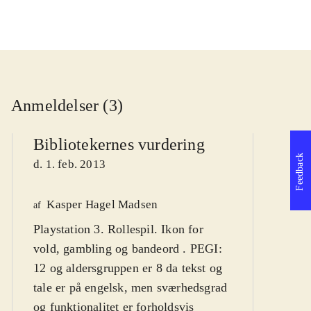
Anmeldelser (3)
Bibliotekernes vurdering
Feedback
d. 1. feb. 2013
Kasper Hagel Madsen
We
af
Playstation 3. Rollespil. Ikon for
af
vold, gambling og bandeord . PEGI:
d
12 og aldersgruppen er 8 da tekst og
tale er på engelsk, men sværhedsgrad
og funktionalitet er forholdsvis