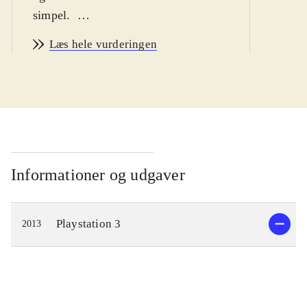
simpel
.
Ni no Kuni er et eventyr om drengen
Læs hele vurderingen
Oliver, som begiver sig ud på en
rejse, for at blive en mester-magiker
og bringe hans døde mor tilbage fra
parallelverdenen Ni no Kuni. På
vejen møder han nogle
ekstraordinære karakterer, og flere af
dem bliver hjælpsomme allierede. De
Informationer og udgaver
guider Oliver når han udforsker
parallelverdenen og lærer ham
Playstation 3
2013
magiske tricks, som vil gøre ham
stærk nok til at konfrontere hans
værste fjende, den Hvide Heks.
Spillere kan rejse mellem de to
verdener og de væsner man møder