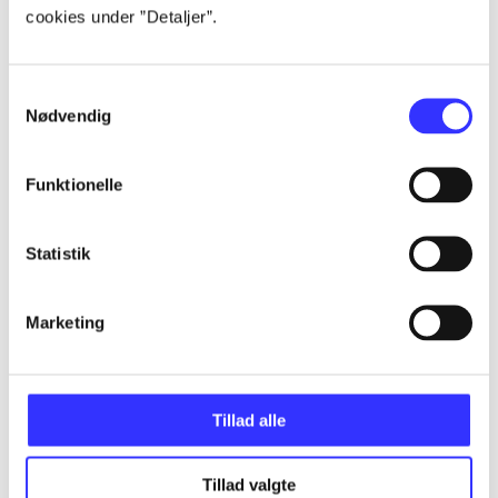
cookies under ”Detaljer”.
Alle registrerede artikler fordelt på udgivelser
...
Samtykkevalg
Nødvendig
...
Funktionelle
...
Statistik
...
Marketing
...
Tillad alle
Tillad valgte