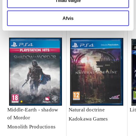
Tillad valgte
Minder om
Afvis
Middle-Earth - shadow
Natural doctrine
Lit
of Mordor
Kadokawa Games
Monolith Productions