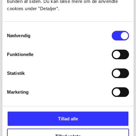
bunden af siden. Du kan læse mere om de anvendte
Alle registrerede artikler fordelt på udgivelser
cookies under ”Detaljer”.
...
Samtykkevalg
Nødvendig
...
Funktionelle
...
Statistik
...
Marketing
...
Tillad alle