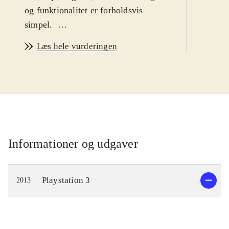
og funktionalitet er forholdsvis
simpel
.
Ni no Kuni er et eventyr om drengen
Læs hele vurderingen
Oliver, som begiver sig ud på en
rejse, for at blive en mester-magiker
og bringe hans døde mor tilbage fra
parallelverdenen Ni no Kuni. På
vejen møder han nogle
ekstraordinære karakterer, og flere af
dem bliver hjælpsomme allierede. De
Informationer og udgaver
guider Oliver når han udforsker
parallelverdenen og lærer ham
Playstation 3
2013
magiske tricks, som vil gøre ham
stærk nok til at konfrontere hans
værste fjende, den Hvide Heks.
Spillere kan rejse mellem de to