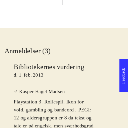
Anmeldelser (3)
Bibliotekernes vurdering
Feedback
d. 1. feb. 2013
Kasper Hagel Madsen
We
af
Playstation 3. Rollespil. Ikon for
af
vold, gambling og bandeord . PEGI:
d
12 og aldersgruppen er 8 da tekst og
tale er på engelsk, men sværhedsgrad