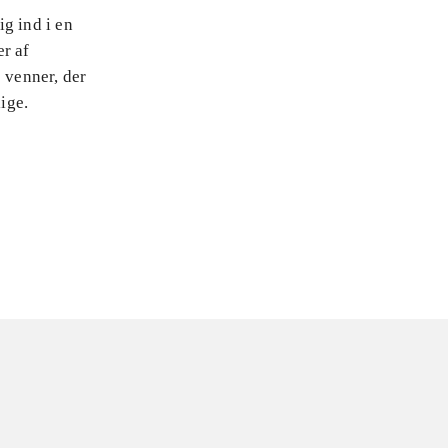
g ind i en
er af
 venner, der
ige.