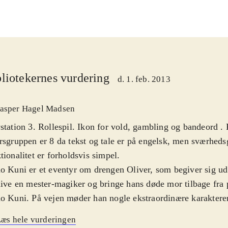
liotekernes vurdering
d. 1. feb. 2013
asper Hagel Madsen
station 3. Rollespil. Ikon for vold, gambling og bandeord .
rsgruppen er 8 da tekst og tale er på engelsk, men sværheds
tionalitet er forholdsvis simpel
.
o Kuni er et eventyr om drengen Oliver, som begiver sig ud 
live en mester-magiker og bringe hans døde mor tilbage fra 
o Kuni. På vejen møder han nogle ekstraordinære karakterer,
bliver hjælpsomme allierede. De guider Oliver når han udf
æs hele vurderingen
llelverdenen og lærer ham magiske tricks, som vil gøre ham 