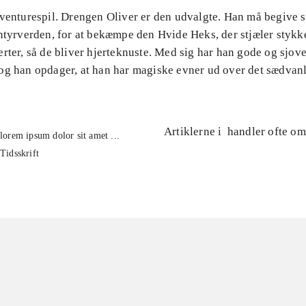
venturespil. Drengen Oliver er den udvalgte. Han må begive si
ntyrverden, for at bekæmpe den Hvide Heks, der stjæler stykk
rter, så de bliver hjerteknuste. Med sig har han gode og sjove
og han opdager, at han har magiske evner ud over det sædvanl
Artiklerne i
handler ofte om
lorem ipsum dolor sit amet ...
Tidsskrift