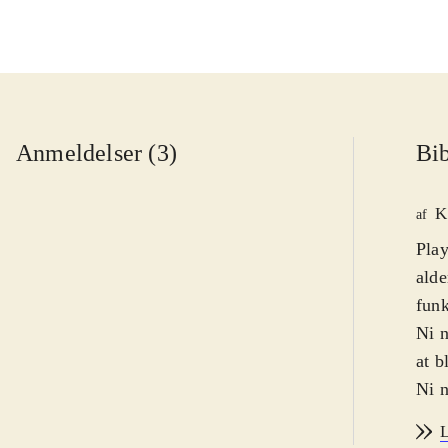
Anmeldelser (3)
Bib
K
af
Play
alde
funk
Ni n
at b
Ni n
dem 
L
para