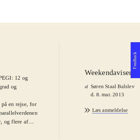
Feedback
Weekendavisen
 PEGI: 12 og
grad og
Søren Staal Balslev
af
d. 8. mar. 2013
på en rejse, for
Læs anmeldelse
parallelverdenen
 og flere af
orsker
stærk nok til at