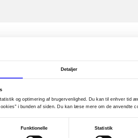
Detaljer
s
atistik og optimering af brugervenlighed. Du kan til enhver tid æn
ookies” i bunden af siden. Du kan læse mere om de anvendte co
Funktionelle
Statistik