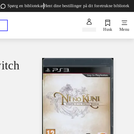
Spørg en bibliotekar
Hent dine bestillinger på dit foretrukne bibliotek
Log ind
Husk
Menu
itch