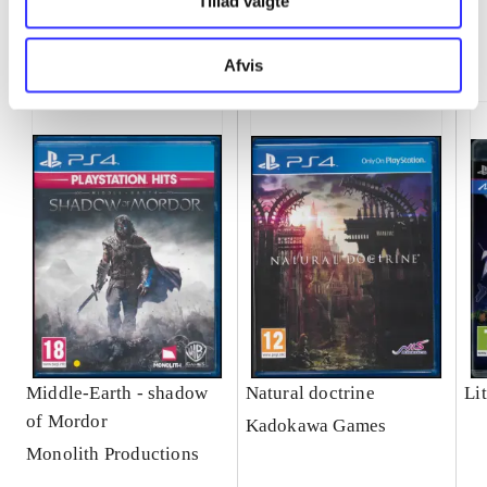
Tillad valgte
Minder om
Afvis
Middle-Earth - shadow
Natural doctrine
Lit
of Mordor
Kadokawa Games
Monolith Productions