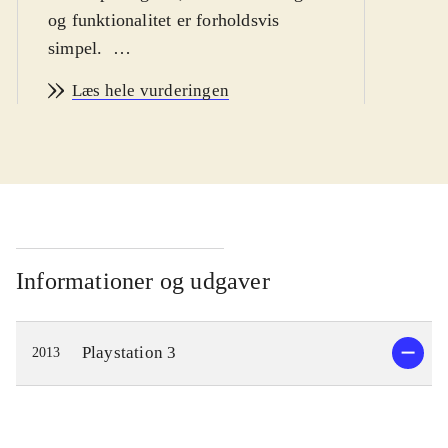
og funktionalitet er forholdsvis
simpel
.
Ni no Kuni er et eventyr om drengen
Læs hele vurderingen
Oliver, som begiver sig ud på en
rejse, for at blive en mester-magiker
og bringe hans døde mor tilbage fra
parallelverdenen Ni no Kuni. På
vejen møder han nogle
ekstraordinære karakterer, og flere af
dem bliver hjælpsomme allierede. De
Informationer og udgaver
guider Oliver når han udforsker
parallelverdenen og lærer ham
Playstation 3
2013
magiske tricks, som vil gøre ham
stærk nok til at konfrontere hans
værste fjende, den Hvide Heks.
Spillere kan rejse mellem de to