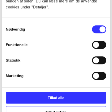
bunden af siden. Du kan læse mere om de anvendte
Alle registrerede artikler fordelt på udgivelser
cookies under ”Detaljer”.
...
Samtykkevalg
Nødvendig
...
Funktionelle
...
Statistik
...
Marketing
...
Tillad alle