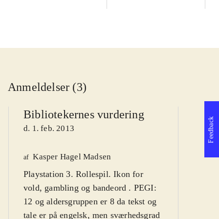
Anmeldelser (3)
Bibliotekernes vurdering
Feedback
d. 1. feb. 2013
Kasper Hagel Madsen
We
af
Playstation 3. Rollespil. Ikon for
af
vold, gambling og bandeord . PEGI:
d
12 og aldersgruppen er 8 da tekst og
tale er på engelsk, men sværhedsgrad