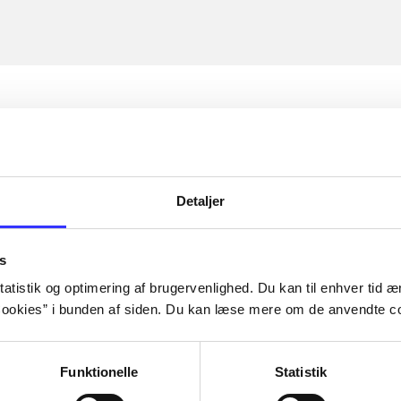
Detaljer
s
atistik og optimering af brugervenlighed. Du kan til enhver tid æn
ookies” i bunden af siden. Du kan læse mere om de anvendte co
Funktionelle
Statistik