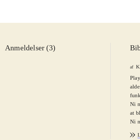
Anmeldelser (3)
Bib
K
af
Play
alde
funk
Ni n
at b
Ni n
dem 
L
para