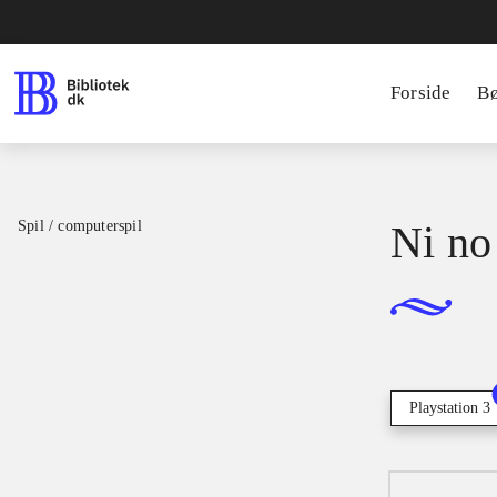
Forside
B
Spil / computerspil
Ni no
Playstation 3