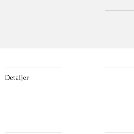
Detaljer
...
...
...
...