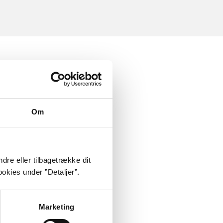
Om
dre eller tilbagetrække dit
okies under ”Detaljer”.
Marketing