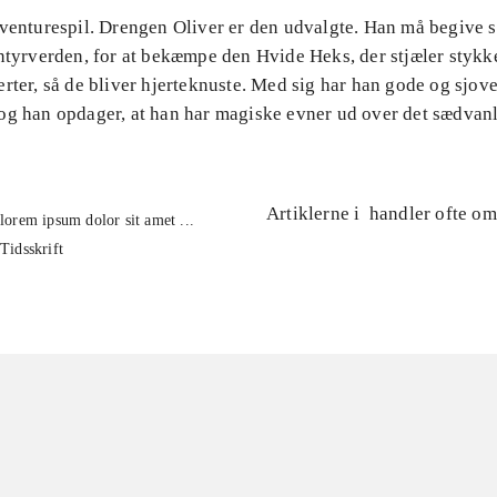
venturespil. Drengen Oliver er den udvalgte. Han må begive si
ntyrverden, for at bekæmpe den Hvide Heks, der stjæler stykk
rter, så de bliver hjerteknuste. Med sig har han gode og sjove
og han opdager, at han har magiske evner ud over det sædvanl
Artiklerne i
handler ofte om
lorem ipsum dolor sit amet ...
Tidsskrift