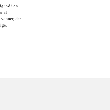
g ind i en
er af
 venner, der
ige.