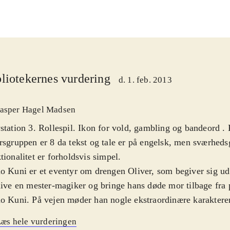
liotekernes vurdering
d. 1. feb. 2013
asper Hagel Madsen
station 3. Rollespil. Ikon for vold, gambling og bandeord .
rsgruppen er 8 da tekst og tale er på engelsk, men sværheds
tionalitet er forholdsvis simpel
.
o Kuni er et eventyr om drengen Oliver, som begiver sig ud 
live en mester-magiker og bringe hans døde mor tilbage fra 
o Kuni. På vejen møder han nogle ekstraordinære karakterer,
bliver hjælpsomme allierede. De guider Oliver når han udf
æs hele vurderingen
llelverdenen og lærer ham magiske tricks, som vil gøre ham 