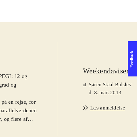
Feedback
Weekendavisen
 PEGI: 12 og
grad og
Søren Staal Balslev
af
d. 8. mar. 2013
på en rejse, for
Læs anmeldelse
parallelverdenen
 og flere af
orsker
stærk nok til at