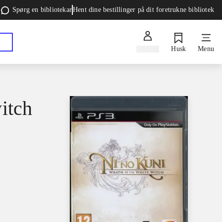
Spørg en bibliotekar
Hent dine bestillinger på dit foretrukne bibliotek
Log ind
Husk
Menu
itch