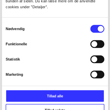
bunden af siden. Du kan læse mere om de anvendte
Alle registrerede artikler fordelt på udgivelser
cookies under ”Detaljer”.
...
Samtykkevalg
Nødvendig
...
Funktionelle
...
Statistik
...
Marketing
...
Tillad alle