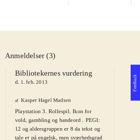
Anmeldelser (3)
Bibliotekernes vurdering
Feedback
d. 1. feb. 2013
Kasper Hagel Madsen
We
af
Playstation 3. Rollespil. Ikon for
af
vold, gambling og bandeord . PEGI:
d
12 og aldersgruppen er 8 da tekst og
tale er på engelsk, men sværhedsgrad