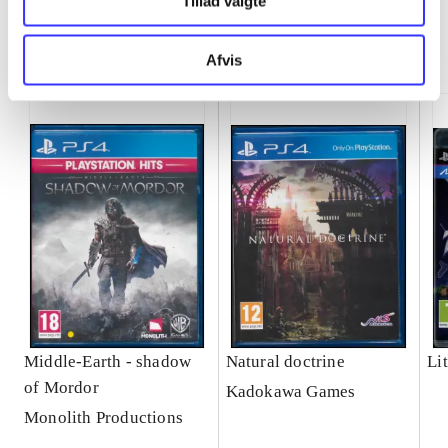
Tillad valgte
Minder om
Afvis
Middle-Earth - shadow
Natural doctrine
Lit
of Mordor
Kadokawa Games
Monolith Productions