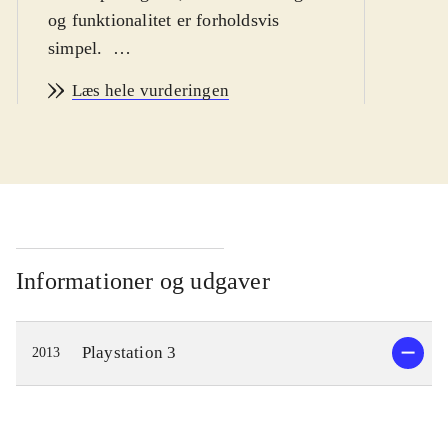
og funktionalitet er forholdsvis
simpel
.
Ni no Kuni er et eventyr om drengen
Læs hele vurderingen
Oliver, som begiver sig ud på en
rejse, for at blive en mester-magiker
og bringe hans døde mor tilbage fra
parallelverdenen Ni no Kuni. På
vejen møder han nogle
ekstraordinære karakterer, og flere af
dem bliver hjælpsomme allierede. De
Informationer og udgaver
guider Oliver når han udforsker
parallelverdenen og lærer ham
Playstation 3
2013
magiske tricks, som vil gøre ham
stærk nok til at konfrontere hans
værste fjende, den Hvide Heks.
Spillere kan rejse mellem de to