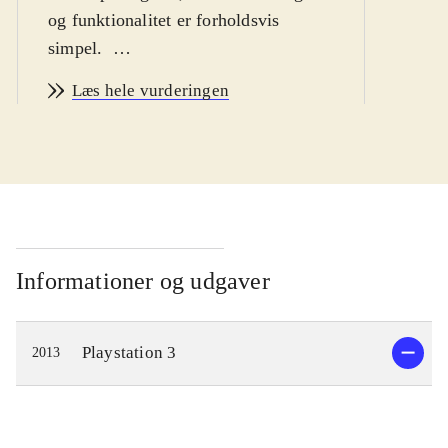
og funktionalitet er forholdsvis
simpel
.
Ni no Kuni er et eventyr om drengen
Læs hele vurderingen
Oliver, som begiver sig ud på en
rejse, for at blive en mester-magiker
og bringe hans døde mor tilbage fra
parallelverdenen Ni no Kuni. På
vejen møder han nogle
ekstraordinære karakterer, og flere af
dem bliver hjælpsomme allierede. De
Informationer og udgaver
guider Oliver når han udforsker
parallelverdenen og lærer ham
Playstation 3
2013
magiske tricks, som vil gøre ham
stærk nok til at konfrontere hans
værste fjende, den Hvide Heks.
Spillere kan rejse mellem de to