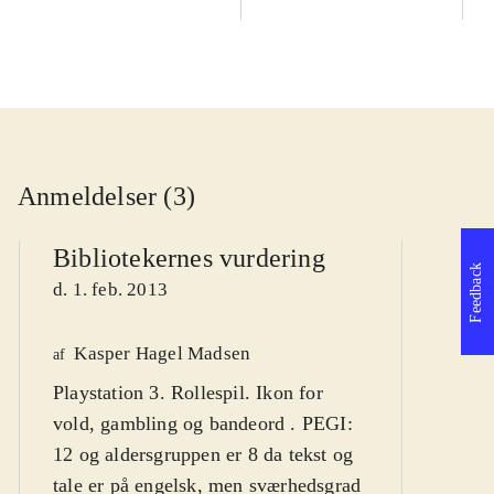
Anmeldelser (3)
Bibliotekernes vurdering
Feedback
d. 1. feb. 2013
Kasper Hagel Madsen
We
af
Playstation 3. Rollespil. Ikon for
af
vold, gambling og bandeord . PEGI:
d
12 og aldersgruppen er 8 da tekst og
tale er på engelsk, men sværhedsgrad