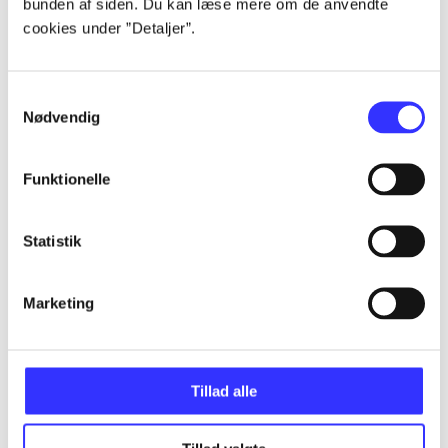
bunden af siden. Du kan læse mere om de anvendte
Alle registrerede artikler fordelt på udgivelser
cookies under ”Detaljer”.
...
Samtykkevalg
Nødvendig
...
Funktionelle
...
Statistik
...
Marketing
...
Tillad alle