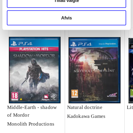
Tillad valgte
Minder om
Afvis
Middle-Earth - shadow
Natural doctrine
Lit
of Mordor
Kadokawa Games
Monolith Productions