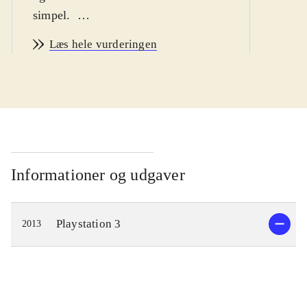
simpel
.
Ni no Kuni er et eventyr om drengen
Læs hele vurderingen
Oliver, som begiver sig ud på en
rejse, for at blive en mester-magiker
og bringe hans døde mor tilbage fra
parallelverdenen Ni no Kuni. På
vejen møder han nogle
ekstraordinære karakterer, og flere af
dem bliver hjælpsomme allierede. De
Informationer og udgaver
guider Oliver når han udforsker
parallelverdenen og lærer ham
Playstation 3
2013
magiske tricks, som vil gøre ham
stærk nok til at konfrontere hans
værste fjende, den Hvide Heks.
Spillere kan rejse mellem de to
verdener og de væsner man møder