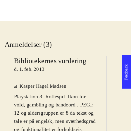
Anmeldelser (3)
Bibliotekernes vurdering
Feedback
d. 1. feb. 2013
Kasper Hagel Madsen
We
af
Playstation 3. Rollespil. Ikon for
af
vold, gambling og bandeord . PEGI:
d
12 og aldersgruppen er 8 da tekst og
tale er på engelsk, men sværhedsgrad
og funktionalitet er forholdsvis