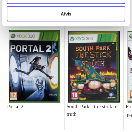
Minder om
Afvis
Portal 2
South Park - the stick of
Fi
truth
Te