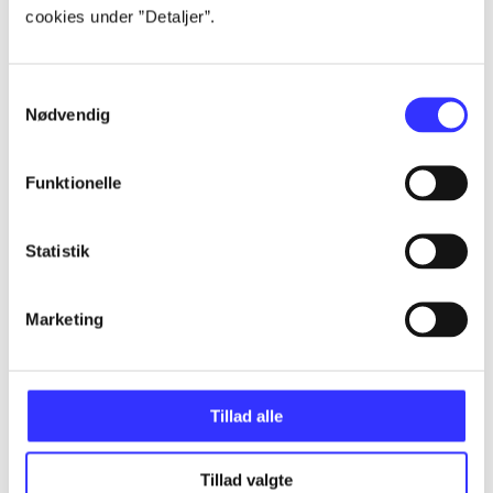
cookies under ”Detaljer”.
Alle registrerede artikler fordelt på udgivelser
...
Samtykkevalg
Nødvendig
...
Funktionelle
...
Statistik
...
Marketing
...
Tillad alle
Tillad valgte