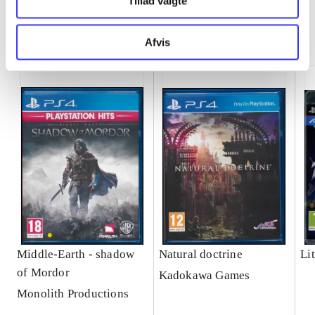
Tillad valgte
Minder om
Afvis
Middle-Earth - shadow
Natural doctrine
Lit
of Mordor
Kadokawa Games
Monolith Productions