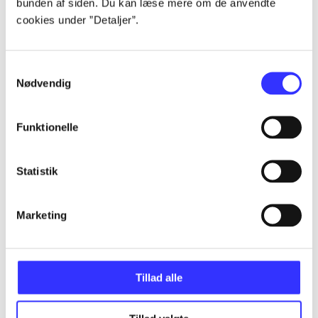
bunden af siden. Du kan læse mere om de anvendte
Alle registrerede artikler fordelt på udgivelser
cookies under ”Detaljer”.
...
Samtykkevalg
Nødvendig
...
Funktionelle
...
Statistik
...
Marketing
...
Tillad alle