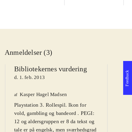
Anmeldelser (3)
Bibliotekernes vurdering
Feedback
d. 1. feb. 2013
Kasper Hagel Madsen
We
af
Playstation 3. Rollespil. Ikon for
af
vold, gambling og bandeord . PEGI:
d
12 og aldersgruppen er 8 da tekst og
tale er på engelsk, men sværhedsgrad