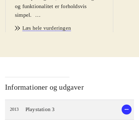
og funktionalitet er forholdsvis
simpel
.
Ni no Kuni er et eventyr om drengen
Læs hele vurderingen
Oliver, som begiver sig ud på en
rejse, for at blive en mester-magiker
og bringe hans døde mor tilbage fra
parallelverdenen Ni no Kuni. På
vejen møder han nogle
ekstraordinære karakterer, og flere af
dem bliver hjælpsomme allierede. De
Informationer og udgaver
guider Oliver når han udforsker
parallelverdenen og lærer ham
Playstation 3
2013
magiske tricks, som vil gøre ham
stærk nok til at konfrontere hans
værste fjende, den Hvide Heks.
Spillere kan rejse mellem de to