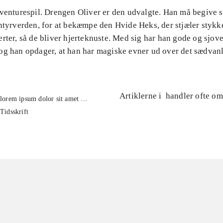
venturespil. Drengen Oliver er den udvalgte. Han må begive si
ntyrverden, for at bekæmpe den Hvide Heks, der stjæler stykk
rter, så de bliver hjerteknuste. Med sig har han gode og sjove
og han opdager, at han har magiske evner ud over det sædvanl
Artiklerne i
handler ofte om
lorem ipsum dolor sit amet ...
Tidsskrift