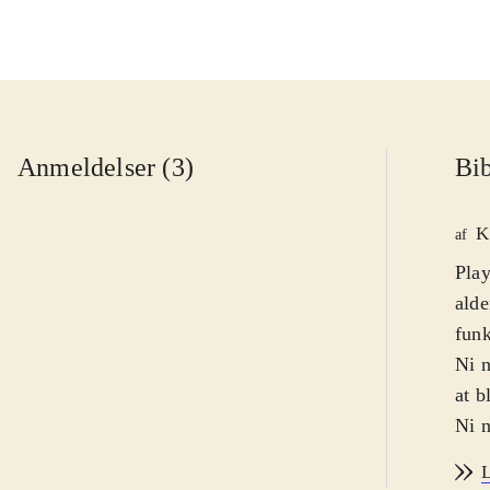
Anmeldelser (3)
Bib
K
af
Play
alde
funk
Ni n
at b
Ni n
dem 
L
para