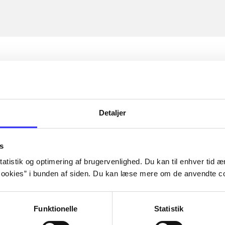
Detaljer
s
atistik og optimering af brugervenlighed. Du kan til enhver tid æn
ookies” i bunden af siden. Du kan læse mere om de anvendte co
Funktionelle
Statistik