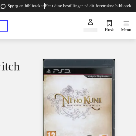
Spørg en bibliotekar
Hent dine bestillinger på dit foretrukne bibliotek
Log ind
Husk
Menu
itch