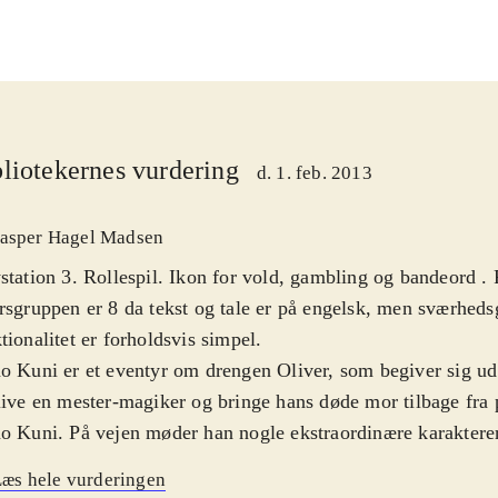
liotekernes vurdering
d. 1. feb. 2013
asper Hagel Madsen
station 3. Rollespil. Ikon for vold, gambling og bandeord .
rsgruppen er 8 da tekst og tale er på engelsk, men sværheds
tionalitet er forholdsvis simpel
.
o Kuni er et eventyr om drengen Oliver, som begiver sig ud 
live en mester-magiker og bringe hans døde mor tilbage fra 
o Kuni. På vejen møder han nogle ekstraordinære karakterer,
bliver hjælpsomme allierede. De guider Oliver når han udf
æs hele vurderingen
llelverdenen og lærer ham magiske tricks, som vil gøre ham 