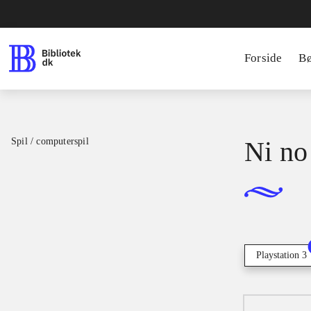
Forside
B
Spil / computerspil
Ni no
Playstation 3