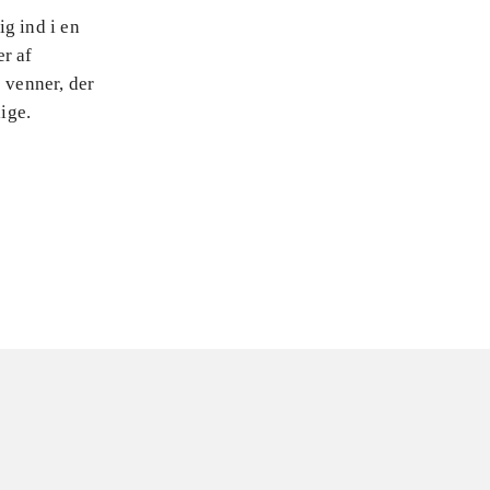
g ind i en
er af
 venner, der
ige.