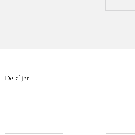
Detaljer
...
...
...
...