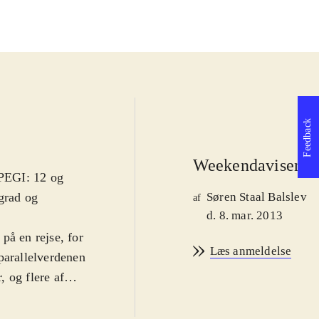
Feedback
Weekendavisen
 PEGI: 12 og
grad og
Søren Staal Balslev
af
d. 8. mar. 2013
på en rejse, for
Læs anmeldelse
parallelverdenen
 og flere af
orsker
stærk nok til at