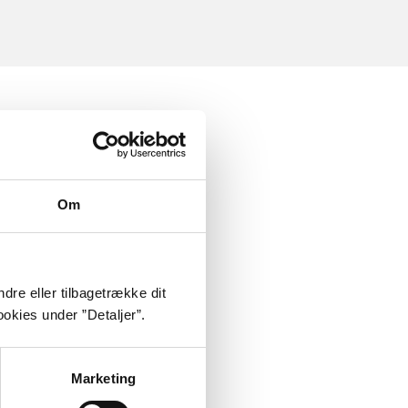
Om
dre eller tilbagetrække dit
okies under ”Detaljer”.
Marketing