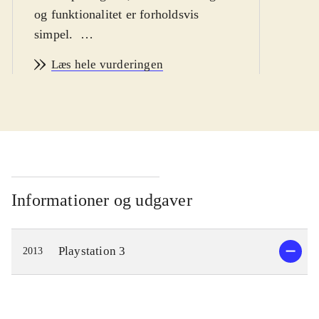
og funktionalitet er forholdsvis
simpel
.
Ni no Kuni er et eventyr om drengen
Læs hele vurderingen
Oliver, som begiver sig ud på en
rejse, for at blive en mester-magiker
og bringe hans døde mor tilbage fra
parallelverdenen Ni no Kuni. På
vejen møder han nogle
ekstraordinære karakterer, og flere af
dem bliver hjælpsomme allierede. De
Informationer og udgaver
guider Oliver når han udforsker
parallelverdenen og lærer ham
Playstation 3
2013
magiske tricks, som vil gøre ham
stærk nok til at konfrontere hans
værste fjende, den Hvide Heks.
Spillere kan rejse mellem de to