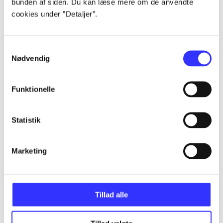
bunden af siden. Du kan læse mere om de anvendte
Alle registrerede artikler fordelt på udgivelser
cookies under ”Detaljer”.
...
Samtykkevalg
Nødvendig
...
Funktionelle
...
Statistik
...
Marketing
...
Tillad alle