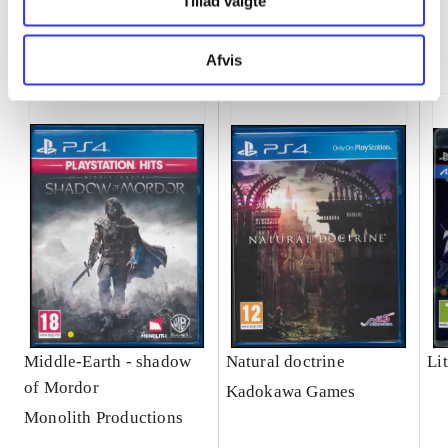
Tillad valgte
Minder om
Afvis
Middle-Earth - shadow
Natural doctrine
Lit
of Mordor
Kadokawa Games
Monolith Productions