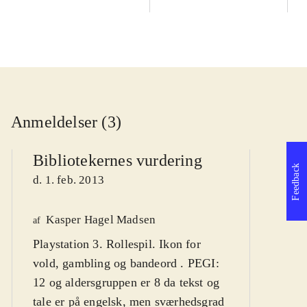
Anmeldelser (3)
Bibliotekernes vurdering
Feedback
d. 1. feb. 2013
Kasper Hagel Madsen
We
af
Playstation 3. Rollespil. Ikon for
af
vold, gambling og bandeord . PEGI:
d
12 og aldersgruppen er 8 da tekst og
tale er på engelsk, men sværhedsgrad