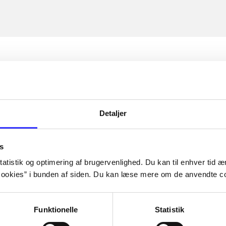
Detaljer
s
atistik og optimering af brugervenlighed. Du kan til enhver tid æn
ookies” i bunden af siden. Du kan læse mere om de anvendte co
Funktionelle
Statistik