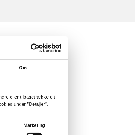
Om
dre eller tilbagetrække dit
okies under ”Detaljer”.
Marketing