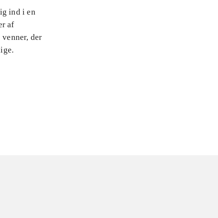
g ind i en
er af
 venner, der
ige.