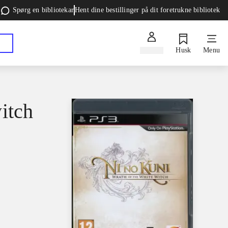
Spørg en bibliotekar
Hent dine bestillinger på dit foretrukne bibliotek
Log ind
Husk
Menu
itch