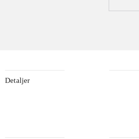
Detaljer
...
...
...
...