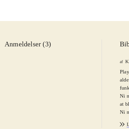
Anmeldelser (3)
Bib
K
af
Play
alde
funk
Ni n
at b
Ni n
dem 
L
para