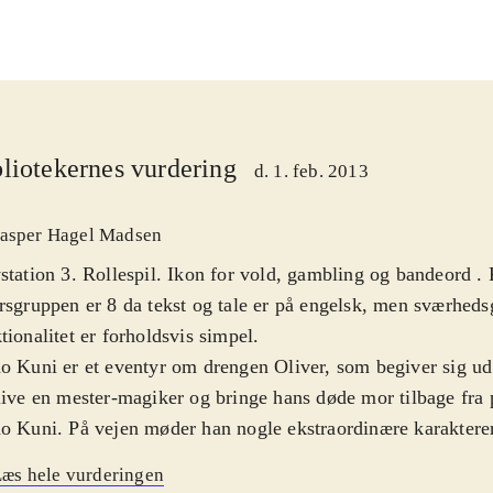
liotekernes vurdering
d. 1. feb. 2013
asper Hagel Madsen
station 3. Rollespil. Ikon for vold, gambling og bandeord .
rsgruppen er 8 da tekst og tale er på engelsk, men sværheds
tionalitet er forholdsvis simpel
.
o Kuni er et eventyr om drengen Oliver, som begiver sig ud 
live en mester-magiker og bringe hans døde mor tilbage fra 
o Kuni. På vejen møder han nogle ekstraordinære karakterer,
bliver hjælpsomme allierede. De guider Oliver når han udf
æs hele vurderingen
llelverdenen og lærer ham magiske tricks, som vil gøre ham 