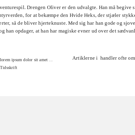
venturespil. Drengen Oliver er den udvalgte. Han må begive si
ntyrverden, for at bekæmpe den Hvide Heks, der stjæler stykk
rter, så de bliver hjerteknuste. Med sig har han gode og sjove
og han opdager, at han har magiske evner ud over det sædvanl
Artiklerne i
handler ofte om
lorem ipsum dolor sit amet ...
Tidsskrift