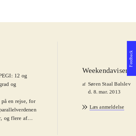
Feedback
Weekendavisen
 PEGI: 12 og
grad og
Søren Staal Balslev
af
d. 8. mar. 2013
på en rejse, for
Læs anmeldelse
parallelverdenen
 og flere af
orsker
stærk nok til at