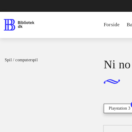
Forside
B
Spil / computerspil
Ni no
Playstation 3