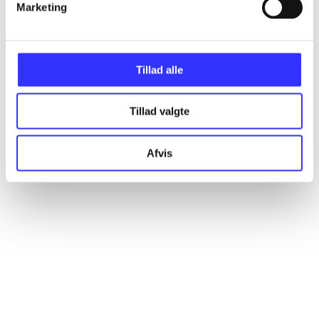
Marketing
Alle registrerede artikler fordelt på udgivelser
...
Tillad alle
...
Tillad valgte
...
Afvis
...
...