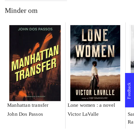
Minder om
Feedback
Manhattan transfer
Lone women : a novel
Bl
John Dos Passos
Victor LaValle
Sa
Ra