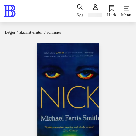
Søg
Log ind
Husk
Menu
Bøger / skønlitteratur / romaner