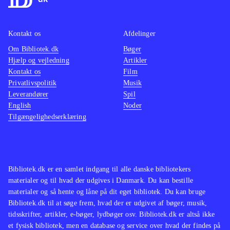
Et fint og omfangsrigt portræt, der
har karakter af coffee table book.
Bogen kommer godt omkring hans
Kontakt os
Afdelinger
liv, som både videnskabsmand og
Om Bibliotek.dk
Bøger
menneske
.
Hjælp og vejledning
Artikler
Kontakt os
Om især Bohrs videnskabelige
Film
Privatlivspolitik
Musik
arbejde findes
Bohr og
Leverandører
Spil
atomet
Strejftog i Niels Bohrs tanker
English
Noder
og om hans filosofiske tanker findes
Tilgængelighedserklæring
Strejftog i Niels Bohrs tanker
Om
især Bohrs videnskabelige arbejde
findes Bohr og atomet og om hans
Bibliotek.dk er en samlet indgang til alle danske bibliotekers
filosofiske tanker findes
.
materialer og til hvad der udgives i Danmark. Du kan bestille
materialer og så hente og låne på dit eget bibliotek. Du kan bruge
Bibliotek.dk til at søge frem, hvad der er udgivet af bøger, musik,
tidsskrifter, artikler, e-bøger, lydbøger osv. Bibliotek.dk er altså ikke
et fysisk bibliotek, men en database og service over hvad der findes på