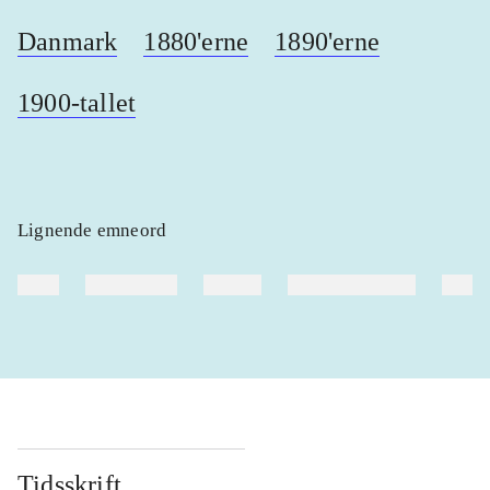
Danmark
1880'erne
1890'erne
1900-tallet
Lignende emneord
heste
børnebøger
ridning
hestesygdomme
vokal
Tidsskrift