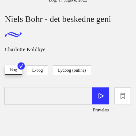
Bog, 1. udgave, 2022
Niels Bohr - det beskedne geni
Charlotte Koldbye
Bog
E-bog
Lydbog (online)
loading
Prøvelæs