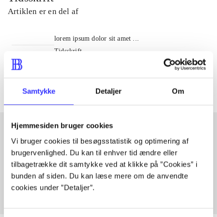
Artiklen er en del af
lorem ipsum dolor sit amet ...
Tidsskrift
Artiklerne i
handler ofte om
Samtykke
Detaljer
Om
Hjemmesiden bruger cookies
Vi bruger cookies til besøgsstatistik og optimering af
Artikler med samme emner
brugervenlighed. Du kan til enhver tid ændre eller
tilbagetrække dit samtykke ved at klikke på ”Cookies” i
Fra
bunden af siden. Du kan læse mere om de anvendte
cookies under ”Detaljer”.