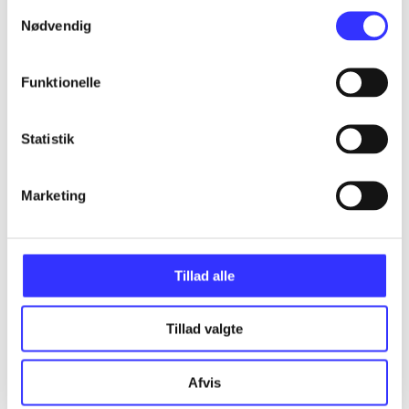
Samtykkevalg
Nødvendig
Artikler
Funktionelle
Alle registrerede artikler fordelt på udgivelser
Statistik
...
Marketing
...
Tillad alle
...
Tillad valgte
...
Afvis
...