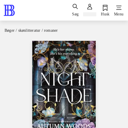
Søg
Log ind
Husk
Menu
Bøger / skønlitteratur / romaner