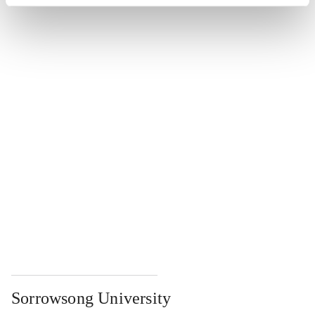
...
...
...
...
...
Sorrowsong University