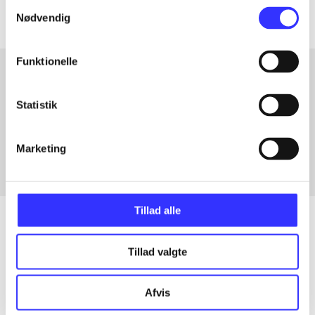
Samtykkevalg
Nødvendig
Funktionelle
Artikler med samme emner
Statistik
Fra
Marketing
Tillad alle
Tillad valgte
Artikler
Alle registrerede artikler fordelt på udgivelser
Afvis