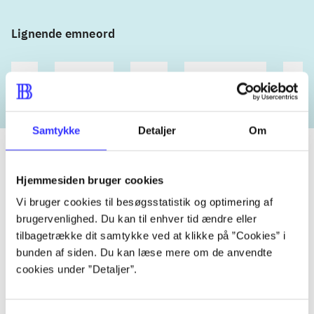
Lignende emneord
heste
børnebøger
ridning
hestesygdomme
vokal
Samtykke
Detaljer
Om
Hjemmesiden bruger cookies
Tidsskrift
Vi bruger cookies til besøgsstatistik og optimering af
Artiklen er en del af
brugervenlighed. Du kan til enhver tid ændre eller
tilbagetrække dit samtykke ved at klikke på ”Cookies” i
bunden af siden. Du kan læse mere om de anvendte
lorem ipsum dolor sit amet ...
cookies under ”Detaljer”.
Tidsskrift
Artiklerne i
handler ofte om