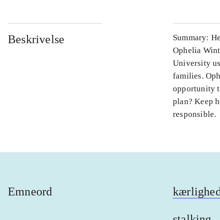
Beskrivelse
Summary: He'd
Ophelia Wint
University u
families. Oph
opportunity t
plan? Keep h
responsible.
Emneord
kærlighe
stalking