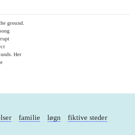
 the ground.
wsong
rrupt
ect
rounds. Her
se
lser
familie
løgn
fiktive steder