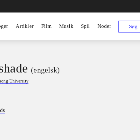
øger
Artikler
Film
Musik
Spil
Noder
Søg
shade
(engelsk)
song University
ds