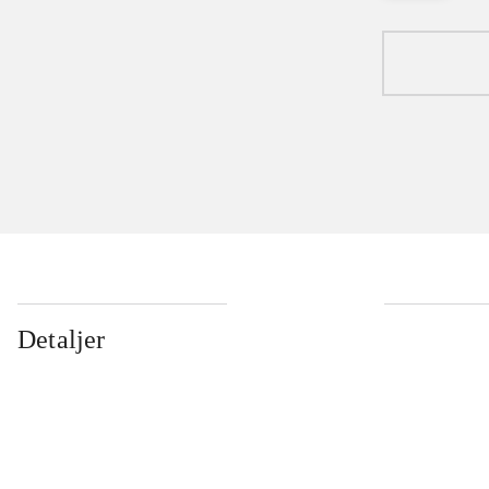
Detaljer
...
...
...
...