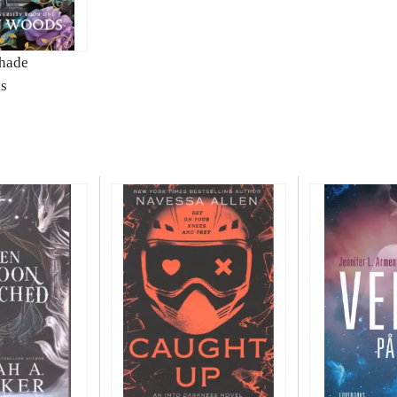
hade
s