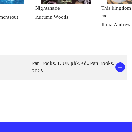
Nightshade
This kingdom w
me
rmentrout
Autumn Woods
Ilona Andrew
Pan Books, 1. UK pbk. ed., Pan Books,
2025