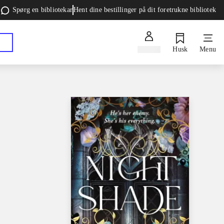
Spørg en bibliotekar
Hent dine bestillinger på dit foretrukne bibliotek
Log ind
Husk
Menu