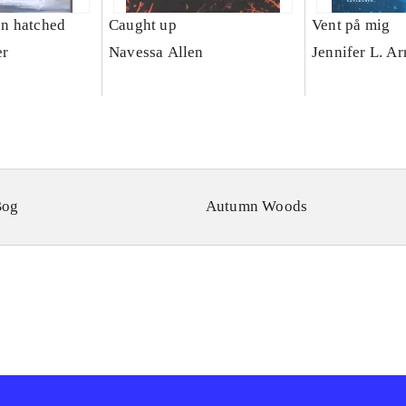
n hatched
Caught up
Vent på mig
er
Navessa Allen
Jennifer L. A
Bog
Autumn Woods