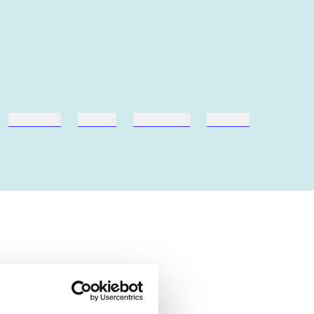
hestesport
træning
skolebøger
hesteavl