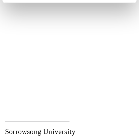
...
...
...
...
...
Sorrowsong University