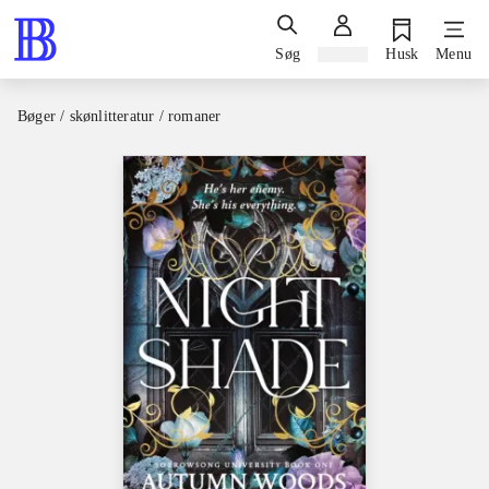
Søg
Log ind
Husk
Menu
Bøger / skønlitteratur / romaner