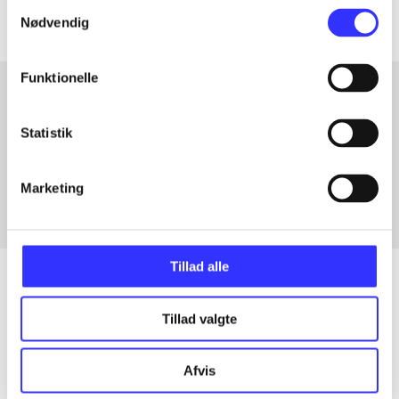
Samtykkevalg
Nødvendig
Funktionelle
Artikler med samme emner
Statistik
Fra
Marketing
Tillad alle
Tillad valgte
Artikler
Alle registrerede artikler fordelt på udgivelser
Afvis