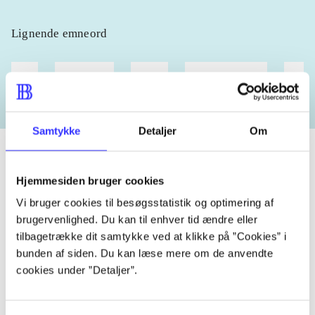
Lignende emneord
heste
børnebøger
ridning
hestesygdomme
vokal
Samtykke
Detaljer
Om
Hjemmesiden bruger cookies
Tidsskrift
Vi bruger cookies til besøgsstatistik og optimering af
Artiklen er en del af
brugervenlighed. Du kan til enhver tid ændre eller
tilbagetrække dit samtykke ved at klikke på ”Cookies” i
bunden af siden. Du kan læse mere om de anvendte
lorem ipsum dolor sit amet ...
cookies under ”Detaljer”.
Tidsskrift
Artiklerne i
handler ofte om