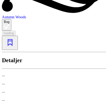
Autumn Woods
Bog
loading
Detaljer
...
...
...
...
...