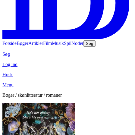
Forside
Bøger
Artikler
Film
Musik
Spil
Noder
Søg
Søg
Log ind
Husk
Menu
Bøger / skønlitteratur / romaner