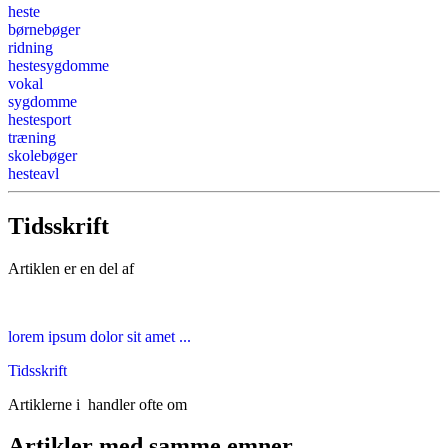
heste
børnebøger
ridning
hestesygdomme
vokal
sygdomme
hestesport
træning
skolebøger
hesteavl
Tidsskrift
Artiklen er en del af
lorem ipsum dolor sit amet ...
Tidsskrift
Artiklerne i
handler ofte om
Artikler med samme emner