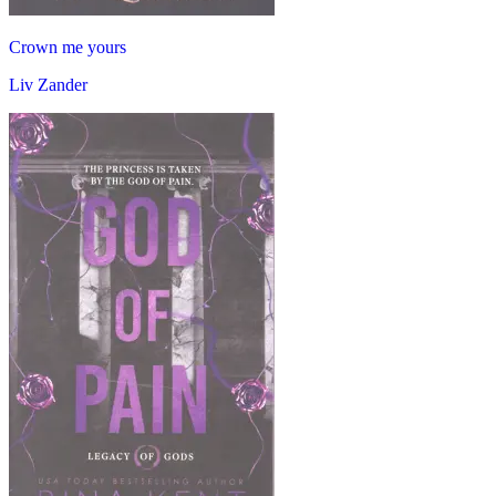
Crown me yours
Liv Zander