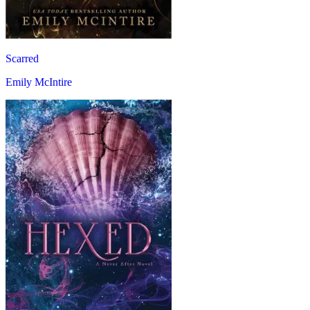
Scarred
Emily McIntire