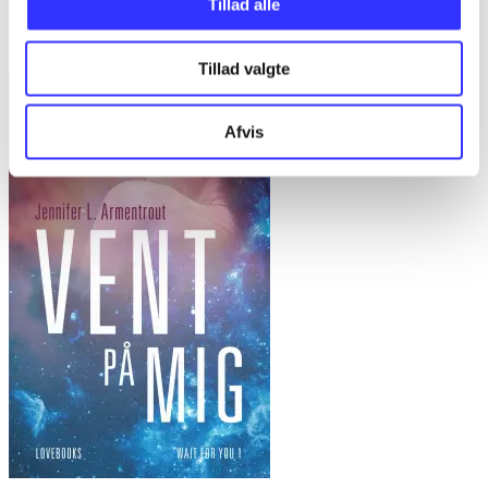
Tillad alle
Caught up
Navessa Allen
Tillad valgte
Afvis