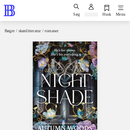
Søg
Log ind
Husk
Menu
Bøger / skønlitteratur / romaner