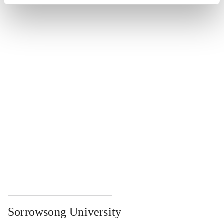
...
...
...
...
...
Sorrowsong University