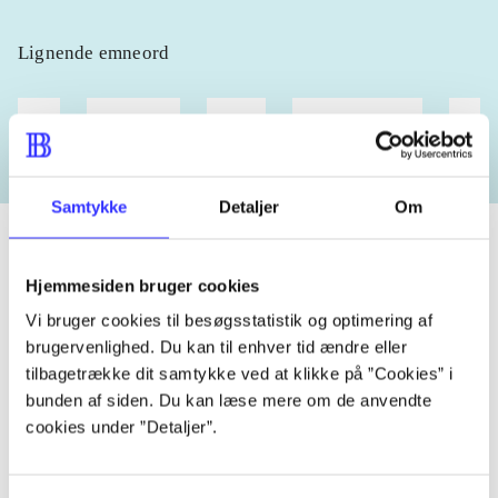
Lignende emneord
heste
børnebøger
ridning
hestesygdomme
vokal
Samtykke
Detaljer
Om
Hjemmesiden bruger cookies
Tidsskrift
Vi bruger cookies til besøgsstatistik og optimering af
Artiklen er en del af
brugervenlighed. Du kan til enhver tid ændre eller
tilbagetrække dit samtykke ved at klikke på ”Cookies” i
bunden af siden. Du kan læse mere om de anvendte
lorem ipsum dolor sit amet ...
cookies under ”Detaljer”.
Tidsskrift
Artiklerne i
handler ofte om