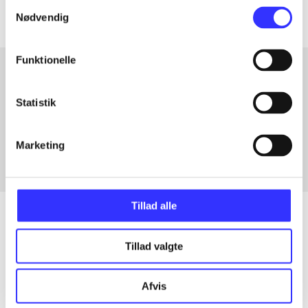
Samtykkevalg
Nødvendig
Funktionelle
Artikler med samme emner
Statistik
Fra
Marketing
Tillad alle
Tillad valgte
Artikler
Alle registrerede artikler fordelt på udgivelser
Afvis