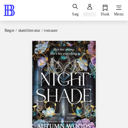
Søg
Log ind
Husk
Menu
Bøger / skønlitteratur / romaner