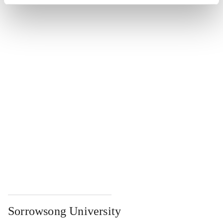
...
...
...
...
...
Sorrowsong University