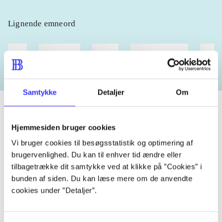
Lignende emneord
heste
børnebøger
ridning
hestesygdomme
vokal
Samtykke
Detaljer
Om
Hjemmesiden bruger cookies
Tidsskrift
Vi bruger cookies til besøgsstatistik og optimering af
Artiklen er en del af
brugervenlighed. Du kan til enhver tid ændre eller
tilbagetrække dit samtykke ved at klikke på ”Cookies” i
bunden af siden. Du kan læse mere om de anvendte
lorem ipsum dolor sit amet ...
cookies under ”Detaljer”.
Tidsskrift
Artiklerne i
handler ofte om