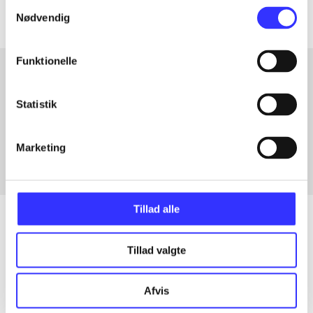
Samtykkevalg
Nødvendig
Funktionelle
Artikler med samme emner
Statistik
Fra
Marketing
Tillad alle
Tillad valgte
Artikler
Alle registrerede artikler fordelt på udgivelser
Afvis