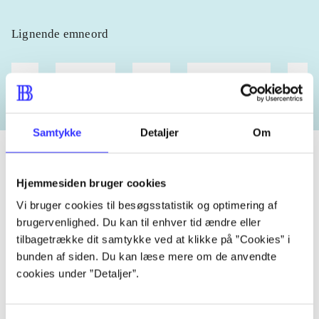
Lignende emneord
heste
børnebøger
ridning
hestesygdomme
vokal
Samtykke
Detaljer
Om
Hjemmesiden bruger cookies
Tidsskrift
Vi bruger cookies til besøgsstatistik og optimering af
Artiklen er en del af
brugervenlighed. Du kan til enhver tid ændre eller
tilbagetrække dit samtykke ved at klikke på ”Cookies” i
bunden af siden. Du kan læse mere om de anvendte
lorem ipsum dolor sit amet ...
cookies under ”Detaljer”.
Tidsskrift
Artiklerne i
handler ofte om