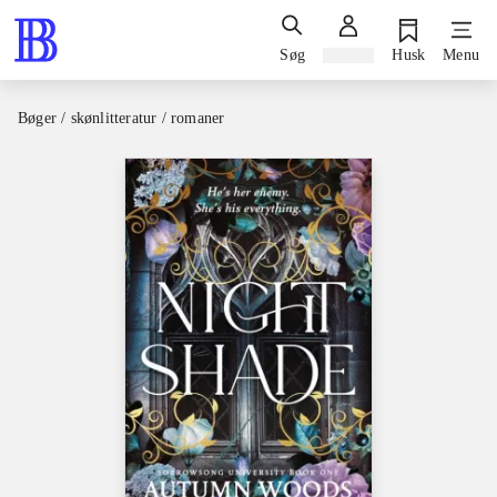
Søg
Log ind
Husk
Menu
Bøger / skønlitteratur / romaner