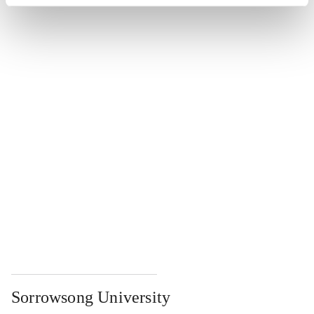
...
...
...
...
...
Sorrowsong University