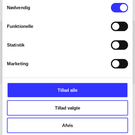
Samtykkevalg
Nødvendig
Funktionelle
Artikler med samme emner
Statistik
Fra
Marketing
Tillad alle
Tillad valgte
Artikler
Alle registrerede artikler fordelt på udgivelser
Afvis