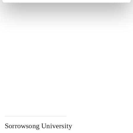
...
...
...
...
...
Sorrowsong University