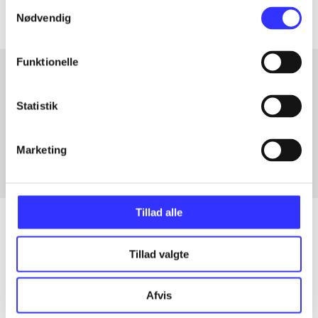
Samtykkevalg
Nødvendig
Funktionelle
Artikler med samme emner
Statistik
Fra
Marketing
Tillad alle
Tillad valgte
Artikler
Alle registrerede artikler fordelt på udgivelser
Afvis