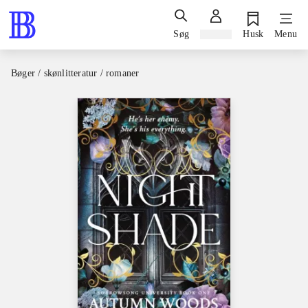
Søg
Log ind
Husk
Menu
Bøger / skønlitteratur / romaner