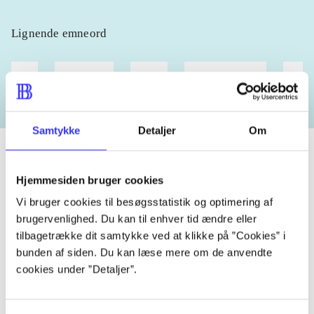
Lignende emneord
heste
børnebøger
ridning
hestesygdomme
vokal
Samtykke
Detaljer
Om
Hjemmesiden bruger cookies
Tidsskrift
Vi bruger cookies til besøgsstatistik og optimering af
Artiklen er en del af
brugervenlighed. Du kan til enhver tid ændre eller
tilbagetrække dit samtykke ved at klikke på ”Cookies” i
bunden af siden. Du kan læse mere om de anvendte
lorem ipsum dolor sit amet ...
cookies under ”Detaljer”.
Tidsskrift
Artiklerne i
handler ofte om