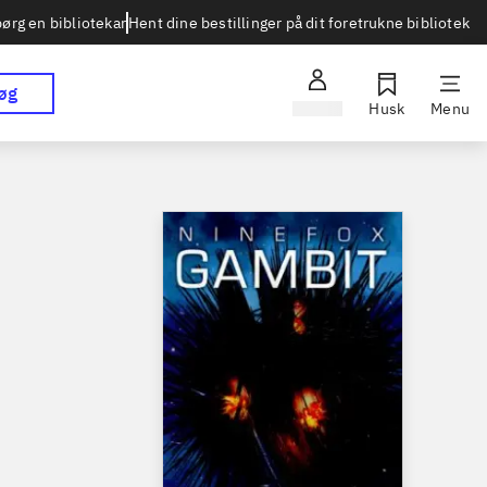
Hent dine bestillinger på dit foretrukne bibliotek
ørg en bibliotekar
øg
Log ind
Husk
Menu