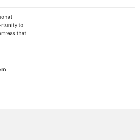
ional
rtunity to
ortress that
 om