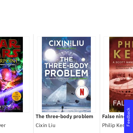
Feedback
The three-body problem
False nine
ver
Cixin Liu
Philip Kerr