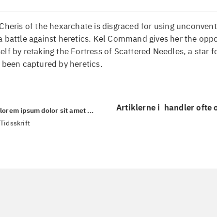
Cheris of the hexarchate is disgraced for using unconvent
 battle against heretics. Kel Command gives her the oppo
lf by retaking the Fortress of Scattered Needles, a star f
 been captured by heretics.
Artiklerne i
handler ofte
lorem ipsum dolor sit amet ...
Tidsskrift