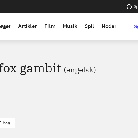
Sp
øger
Artikler
Film
Musik
Spil
Noder
S
fox gambit
(engelsk)
e
E-bog