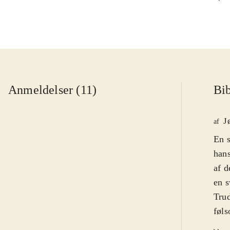
Anmeldelser (11)
Bib
J
af
En s
hans
af d
en s
Trud
føls
barn