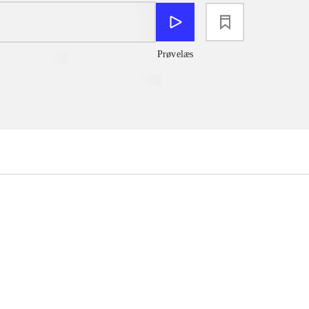
loading
Prøvelæs
...
...
...
...
...
...