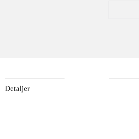
Detaljer
...
...
...
...