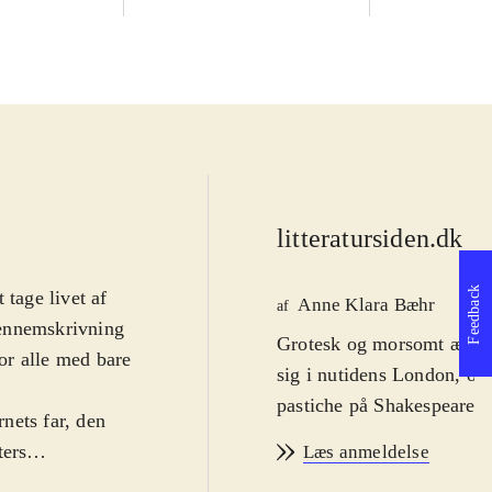
litteratursiden.dk
d
Feedback
 tage livet af
Anne Klara Bæhr
af
gennemskrivning
Grotesk og morsomt ægtes
or alle med bare
sig i nutidens London, og
pastiche på Shakespeares 
rnets far, den
ters
Læs anmeldelse
å, har hun