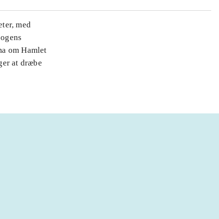
eter, med
 bogens
ema om Hamlet
ger at dræbe