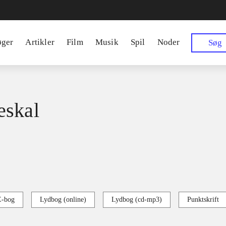
øger
Artikler
Film
Musik
Spil
Noder
Søg
eskal
E-bog
Lydbog (online)
Lydbog (cd-mp3)
Punktskrift