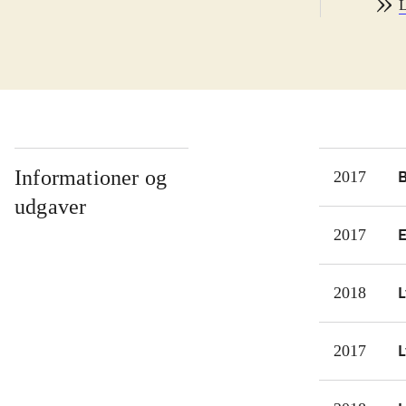
L
indl
hun 
mave
stad
skar
McEw
Her 
Informationer og
2017
samt
udgaver
vels
2017
selv
lig
L
2018
Gert
inde
L
2017