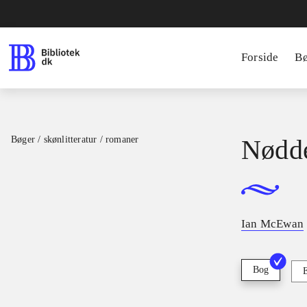
Forside
B
Bøger / skønlitteratur / romaner
Nødd
Ian McEwan
Bog