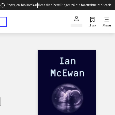
Spørg en bibliotekar
Hent dine bestillinger på dit foretrukne bibliotek
Log ind
Husk
Menu