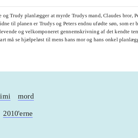
e og Trudy planlægger at myrde Trudys mand, Claudes bror, P
vidne til planen er Trudys og Peters endnu ufødte søn, som er
n levende og velkomponeret gennemskrivning af det kendte t
art må se hjælpeløst til mens hans mor og hans onkel planlæg
rimi
mord
2010'erne