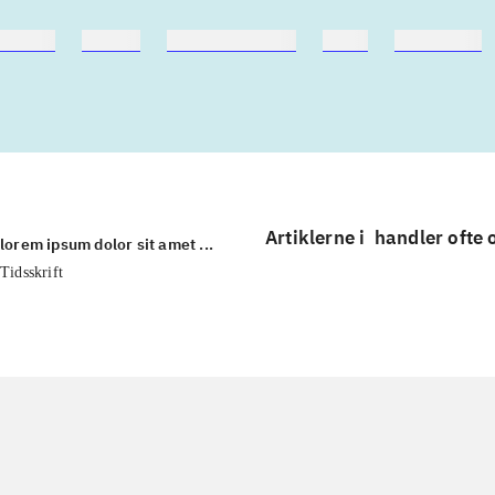
ebøger
ridning
hestesygdomme
vokal
sygdomme
Artiklerne i
handler ofte
lorem ipsum dolor sit amet ...
Tidsskrift