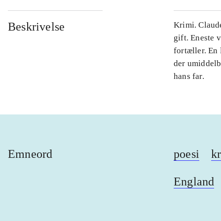
Beskrivelse
Krimi. Claud
gift. Eneste 
fortæller. E
der umiddelb
hans far.
Emneord
poesi
k
England