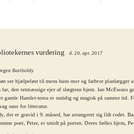
liotekernes vurdering
d. 20. apr. 2017
ørgen Bartholdy
øn ser hjælpeløst til mens hans mor og farbror planlægger at
 far, den retmæssige ejer af slægtens hjem. Ian McEwans 
et gamle Hamlet-tema er nutidig og magisk på samme tid. F
vag sans for litteratur
.
y, der er gravid i 9. måned, har arrangeret sig lidt rodet. Ba
omme poet, Peter, er smidt på porten. Deres fælles hjem, Pe
domshjem, er et rodet kaos, og for ligesom at sætte trumf p