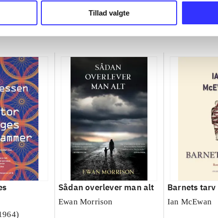
Tillad valgte
es
Sådan overlever man alt
Barnets tarv
Ewan Morrison
Ian McEwan
 1964)