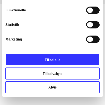
Funktionelle
Statistik
Artikler
Alle registrerede artikler fordelt på udgivelser
Marketing
...
Tillad alle
...
Tillad valgte
...
Afvis
...