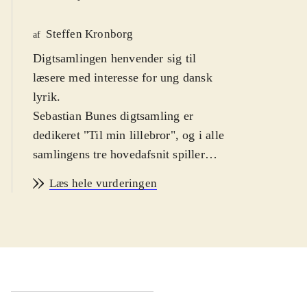
Steffen Kronborg
af
Digtsamlingen henvender sig til
læsere med interesse for ung dansk
lyrik
.
Sebastian Bunes digtsamling er
dedikeret "Til min lillebror", og i alle
samlingens tre hovedafsnit spiller
personen, der benævnes lillebror, en
Læs hele vurderingen
vigtig rolle. Hvad, der præcis har
fundet sted i digter-jegets og
"lillebrors" barndom, fremgår ikke
klart af digtene; med det er helt
sikkert ikke noget godt og måske i
virkeligheden mest en sag for