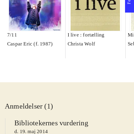
7/11
I live : fortælling
Mi
Caspar Eric (f. 1987)
Christa Wolf
Se
Anmeldelser (1)
Bibliotekernes vurdering
d. 19. maj 2014