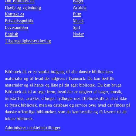
benytter sig af elementer fra
Om Bibliotek.dk
Bøger
Hjælp og vejledning
Artikler
forskellige lyriske traditioner,
Kontakt os
Film
ligesom den sprogligt henter sit
Privatlivspolitik
Musik
ordforråd fra bl.a. religiøse og
Leverandører
Spil
medicinske sammenhænge.
English
Noder
Tilgængelighedserklæring
Eksempler på arkaiserende sprogbrug
(ihukommelsen) og rene fremmedord
(hesiterer) fuldender billedet af en
meget uegal digtsamling uden
Bibliotek.dk er en samlet indgang til alle danske bibliotekers
oplagte sammenlignelige værker
.
materialer og til hvad der udgives i Danmark. Du kan bestille
Den tilstræbt formalistiske ramme
materialer og så hente og låne på dit eget bibliotek. Du kan bruge
Bibliotek.dk til at søge frem, hvad der er udgivet af bøger, musik,
om digtsamlingens hovedafsnit - en
tidsskrifter, artikler, e-bøger, lydbøger osv. Bibliotek.dk er altså ikke
sonetkrans, men uden sonetternes
et fysisk bibliotek, men en database og service over hvad der findes på
enderim! - tilføjer ikke digtene noget
danske offentlige biblioteker, som du kan bestille og få leveret til dit
lokale bibliotek.
egentligt betydningsindhold. En
vanskeligt tilgængelig samling uden
Administrer cookieindstillinger