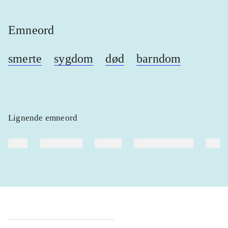
Emneord
smerte
sygdom
død
barndom
Lignende emneord
heste
børnebøger
ridning
hestesygdomme
vokal