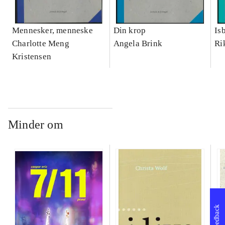
Mennesker, menneske
Din krop
Is
Charlotte Meng
Angela Brink
Ri
Kristensen
Minder om
Feedback