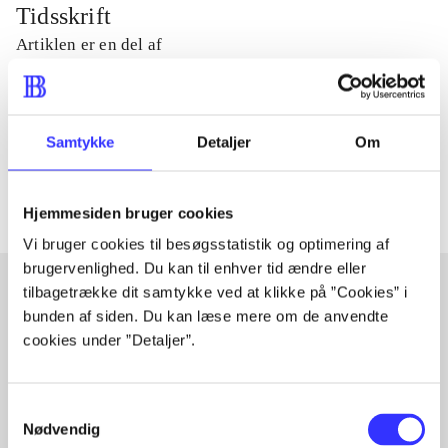
Tidsskrift
Artiklen er en del af
lorem ipsum dolor sit amet ...
Tidsskrift
Samtykke
Detaljer
Om
Artiklerne i
handler ofte om
Hjemmesiden bruger cookies
Vi bruger cookies til besøgsstatistik og optimering af
brugervenlighed. Du kan til enhver tid ændre eller
tilbagetrække dit samtykke ved at klikke på ”Cookies” i
bunden af siden. Du kan læse mere om de anvendte
Artikler med samme emner
cookies under ”Detaljer”.
Fra
Samtykkevalg
Nødvendig