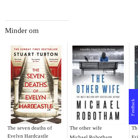
Minder om
Feedback
The seven deaths of
The other wife
Th
Evelyn Hardcastle
Michael Robotham
Er