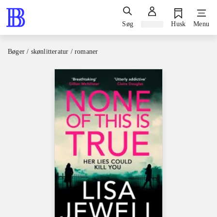
Søg
Log ind
Husk
Menu
Bøger / skønlitteratur / romaner