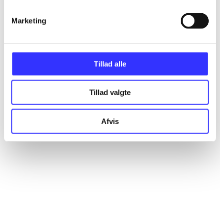
Marketing
Artikler
Alle registrerede artikler fordelt på udgivelser
Tillad alle
...
Tillad valgte
...
Afvis
...
...
...