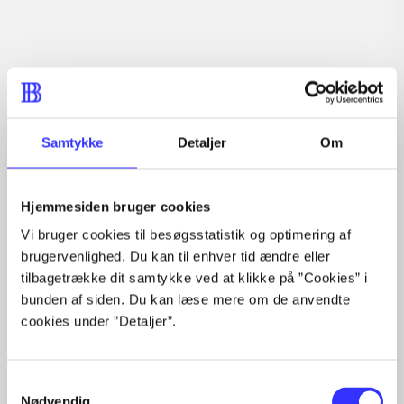
Tidsskrift
Artiklen er en del af
lorem ipsum dolor sit amet ...
Tidsskrift
Samtykke
Detaljer
Om
Artiklerne i
handler ofte om
Hjemmesiden bruger cookies
Vi bruger cookies til besøgsstatistik og optimering af
brugervenlighed. Du kan til enhver tid ændre eller
tilbagetrække dit samtykke ved at klikke på ”Cookies” i
Artikler med samme emner
bunden af siden. Du kan læse mere om de anvendte
cookies under ”Detaljer”.
Fra
Samtykkevalg
Nødvendig