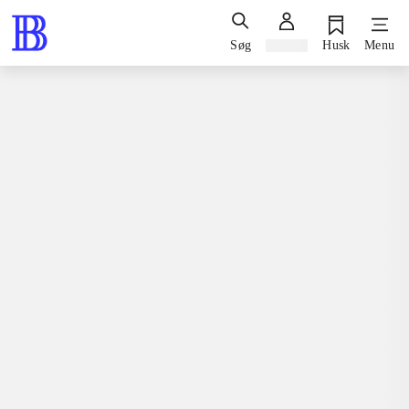
Søg
Log ind
Husk
Menu
Bøger / skønlitteratur / romaner