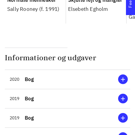
Normale mennesker
Skjulte fejl og mangler
El
co
Sally Rooney (f. 1991)
Elsebeth Egholm
Ga
Informationer og udgaver
Bog
2020
Bog
2019
Bog
2019