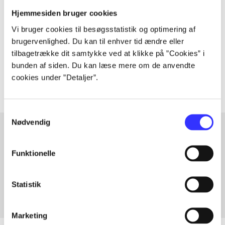
Artiklen er en del af
Hjemmesiden bruger cookies
Vi bruger cookies til besøgsstatistik og optimering af
lorem ipsum dolor sit amet ...
brugervenlighed. Du kan til enhver tid ændre eller
Tidsskrift
tilbagetrække dit samtykke ved at klikke på ”Cookies” i
Artiklerne i
handler ofte om
bunden af siden. Du kan læse mere om de anvendte
cookies under ”Detaljer”.
Samtykkevalg
Nødvendig
Artikler med samme emner
Funktionelle
Fra
Statistik
Marketing