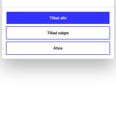
Tillad alle
Artikler
Alle registrerede artikler fordelt på udgivelser
Tillad valgte
...
Afvis
...
...
...
...