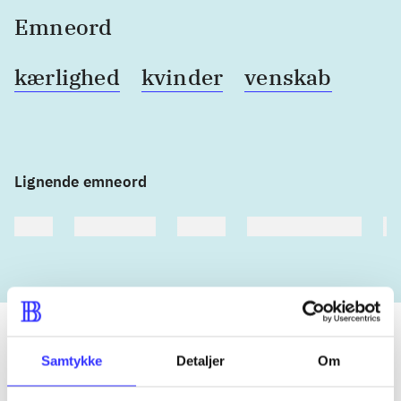
Emneord
kærlighed
kvinder
venskab
Lignende emneord
heste
børnebøger
ridning
hestesygdomme
vo
Samtykke
Detaljer
Om
Tidsskrift