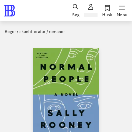
Søg
Log ind
Husk
Menu
Bøger / skønlitteratur / romaner