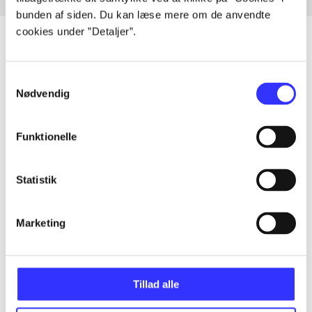
bunden af siden. Du kan læse mere om de anvendte
cookies under ”Detaljer”.
Samtykkevalg
Artikler
Nødvendig
Alle registrerede artikler fordelt på udgivelser
Funktionelle
...
Statistik
...
Marketing
...
...
Tillad alle