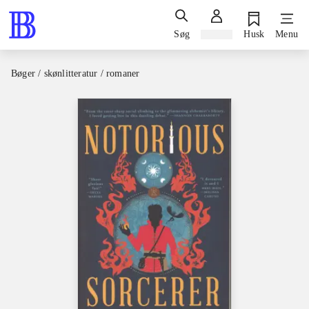
Søg
Log ind
Husk
Menu
Bøger / skønlitteratur / romaner