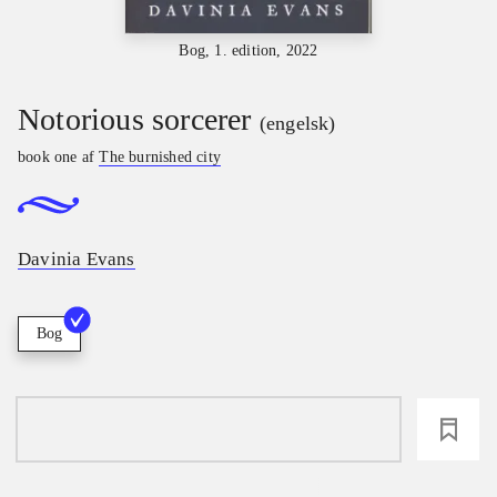
Bog, 1. edition, 2022
Notorious sorcerer
(engelsk)
book one af
The burnished city
Davinia Evans
Bog
loading