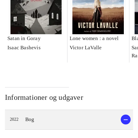
Satan in Goray
Lone women : a novel
Bl
Isaac Bashevis
Victor LaValle
Sa
Ra
Informationer og udgaver
Bog
2022