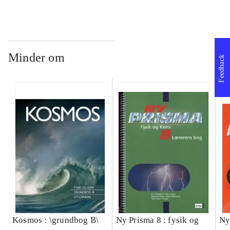
Minder om
Feedback
Kosmos : \grundbog B\
Ny Prisma 8 : fysik og
Ny