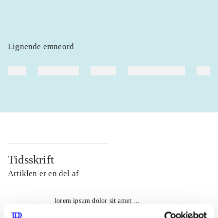
Lignende emneord
heste
børnebøger
ridning
hestesygdomme
vokal
Tidsskrift
Artiklen er en del af
lorem ipsum dolor sit amet ...
Tidsskrift