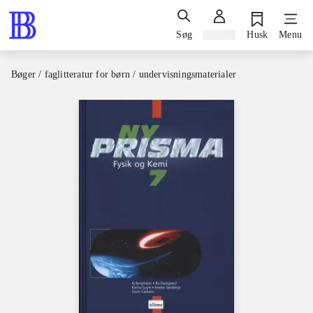
Søg
Log ind
Husk
Menu
Bøger / faglitteratur for børn / undervisningsmaterialer