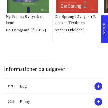
Ny Prisma 8 : fysik og
Der Sprung! 2 : tysk i 7.
Ind
kemi
klasse : Textbuch
gr
Feedback
Bo Damgaard (f. 1957)
Anders Odeldahl
Ar
Informationer og udgaver
Bog
1998
E-bog
2019