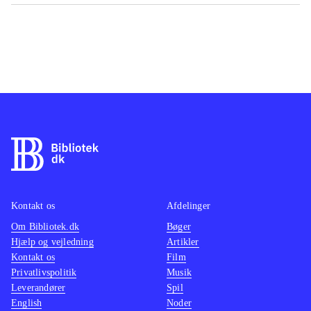
Kontakt os
Afdelinger
Om Bibliotek.dk
Bøger
Hjælp og vejledning
Artikler
Kontakt os
Film
Privatlivspolitik
Musik
Leverandører
Spil
English
Noder