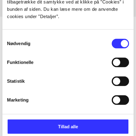
tilbagetrække dit samtykke ved at klikke på ”Cookies” i
bunden af siden. Du kan læse mere om de anvendte
cookies under ”Detaljer”.
Samtykkevalg
Nødvendig
Artikler
Alle registrerede artikler fordelt på udgivelser
Funktionelle
...
Statistik
...
Marketing
...
Tillad alle
...