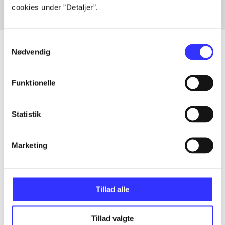
cookies under ”Detaljer”.
Samtykkevalg
Nødvendig
Artikler
Funktionelle
Alle registrerede artikler fordelt på udgivelser
Statistik
...
Marketing
...
...
Tillad alle
Tillad valgte
...