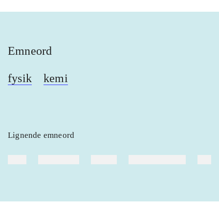
Emneord
fysik
kemi
Lignende emneord
heste
børnebøger
ridning
hestesygdomme
vokal