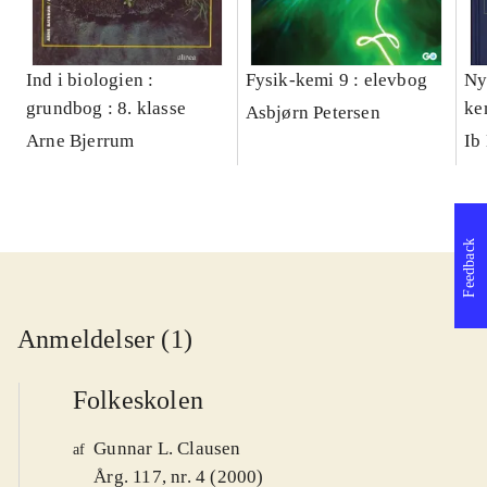
Ind i biologien :
Fysik-kemi 9 : elevbog
Ny
grundbog : 8. klasse
ke
Asbjørn Petersen
Arne Bjerrum
Ib
Feedback
Anmeldelser (1)
Folkeskolen
Gunnar L. Clausen
af
Årg. 117, nr. 4 (2000)