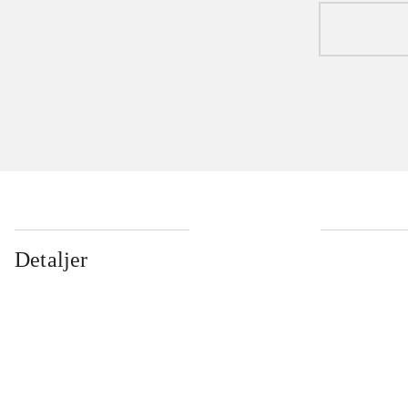
Detaljer
...
...
...
...