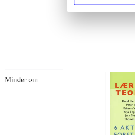
...
...
Minder om