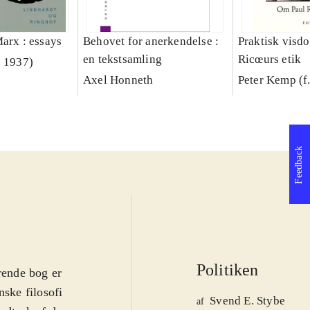
arx : essays
Behovet for anerkendelse :
Praktisk visd
en tekstsamling
Ricœurs etik
. 1937)
Axel Honneth
Peter Kemp (f
Feedback
Politiken
rende bog er
nske filosofi
Svend E. Stybe
af