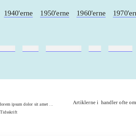
1940'erne
1950'erne
1960'erne
1970'er
ebøger
ridning
hestesygdomme
vokal
sygdomme
Artiklerne i
handler ofte om
lorem ipsum dolor sit amet ...
Tidsskrift