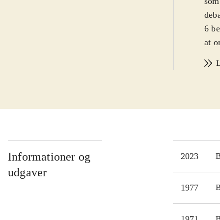
som 
deba
6 be
at o
er: 
L
Fouc
stør
vedk
Informationer og
2023
udgaver
1977
1971