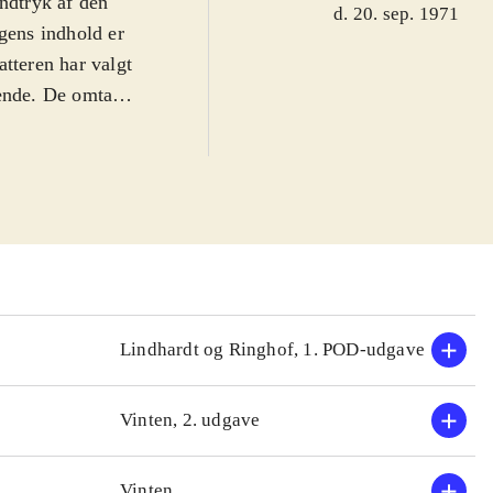
indtryk af den
d. 20. sep. 1971
ogens indhold er
tteren har valgt
ende. De omtalte
r, Lévi-Strauss,
f P.K. anses for
r enkelt filosofs
Lindhardt og Ringhof, 1. POD-udgave
Vinten, 2. udgave
Vinten