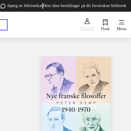
Spørg en bibliotekar
Hent dine bestillinger på dit foretrukne bibliotek
Log ind
Husk
Menu