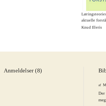
Læringsteorier
aktuelle forst
Knud Illeris
Anmeldelser (8)
Bib
M
af
Der 
mege