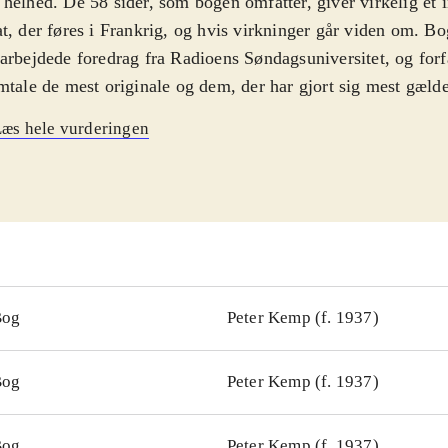
helhed. De 58 sider, som bogen omfatter, giver virkelig et 
t, der føres i Frankrig, og hvis virkninger går viden om. B
arbejdede foredrag fra Radioens Søndagsuniversitet, og forfa
mtale de mest originale og dem, der har gjort sig mest gæld
Merleau-Ponty, Sartre, Nabert, Bachelard, Garaudy, Althusse
æs hele vurderingen
ault, Derrida og Ricoeur. Camus er ikke medtaget, da han a
re som digter end som filosof. Litteraturhenvisninger for hve
ommende. For alle biblioteker
.
Bog
Peter Kemp (f. 1937)
Bog
Peter Kemp (f. 1937)
Bog
Peter Kemp (f. 1937)