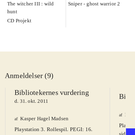
The witcher III : wild
Sniper - ghost warrior 2
hunt
CD Projekt
Anmeldelser (9)
Bibliotekernes vurdering
Bibli
d. 31. okt. 2011
Knud
af
Kasper Hagel Madsen
af
Playsta
Playstation 3. Rollespil. PEGI: 16.
siden 