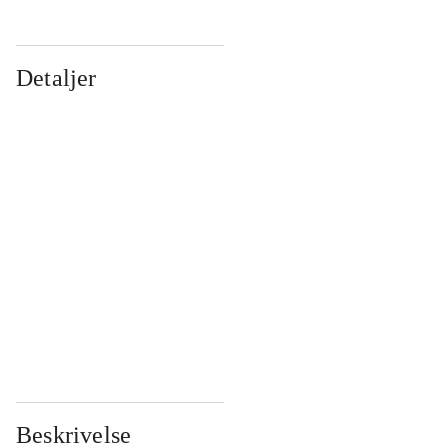
Detaljer
...
...
...
...
...
...
...
...
...
...
...
...
Beskrivelse