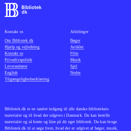
har det stadigvæk en høj
alt rea
underholdningsværdi, og er et af de
overbe
bedste inden for rollespilsgenren. Er
en and
spillet ikke en del af bibliotekets
kendska
Kontakt os
Afdelinger
samling, kan det oplagt blive det nu
.
gymnasi
Om Bibliotek.dk
Bøger
Hjælp og vejledning
Artikler
uforstå
Kontakt os
Film
endnu 
Privatlivspolitik
Musik
var, og
Leverandører
Spil
"Knigh
English
Noder
Tilgængelighedserklæring
som 36
(og bet
kunne 
"spilku
Bibliotek.dk er en samlet indgang til alle danske bibliotekers
være et
materialer og til hvad der udgives i Danmark. Du kan bestille
dømt pl
materialer og så hente og låne på dit eget bibliotek. Du kan bruge
Bibliotek.dk til at søge frem, hvad der er udgivet af bøger, musik,
vigtigs