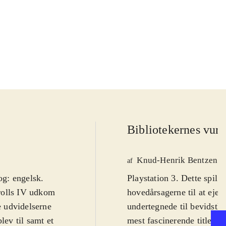
Bibliotekernes vurd
Knud-Henrik Bentzen
af
og: engelsk
.
Playstation 3. Dette spil 
crolls IV udkom
hovedårsagerne til at eje 
 udvidelserne
undertegnede til bevidstløs
lev til samt et
mest fascinerende titler o