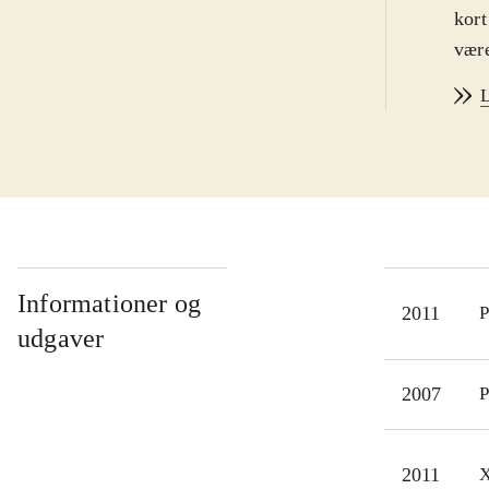
kort
være
den 
L
bek
venl
af s
udfo
time
Min
flek
Informationer og
2011
P
På t
udgaver
stad
roll
2007
P
bliv
2011
X