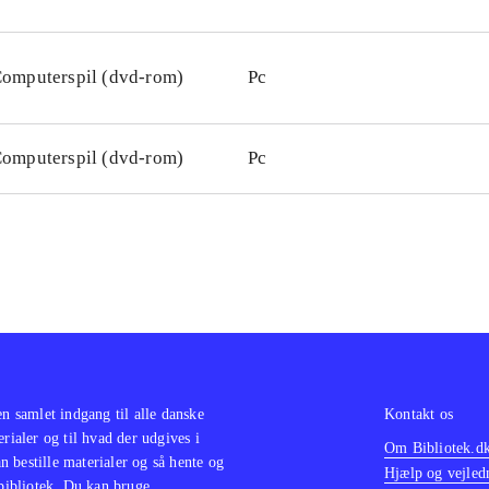
omputerspil (dvd-rom)
Pc
omputerspil (dvd-rom)
Pc
en samlet indgang til alle danske
Kontakt os
erialer og til hvad der udgives i
Om Bibliotek.d
 bestille materialer og så hente og
Hjælp og vejled
 bibliotek. Du kan bruge