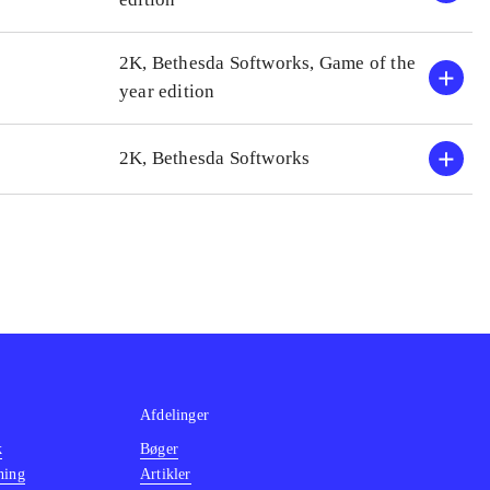
en ordbog under "spilkunst
Her er dømt pligtkøb, det e
2K, Bethesda Softworks, Game of the
år. PEGI: 16+. Sprog: eng
year edition
2K, Bethesda Softworks
Afdelinger
k
Bøger
ning
Artikler