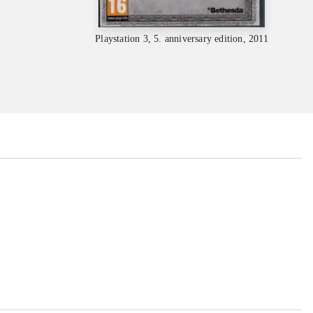
Playstation 3, 5. anniversary edition, 2011
...
...