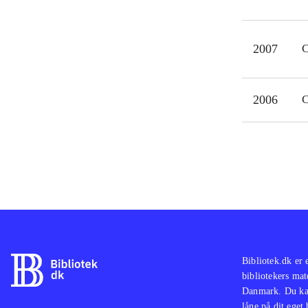
2007
C
2006
C
Bibliotek.dk er 
bibliotekers mat
Danmark. Du kan
låne på dit eget