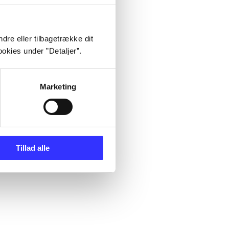
dre eller tilbagetrække dit
okies under ”Detaljer”.
Marketing
Tillad alle