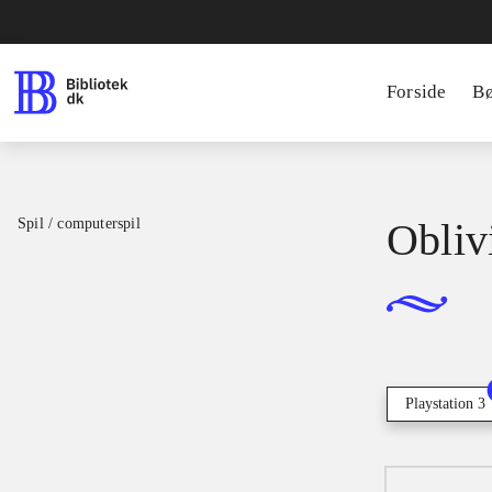
Forside
B
Spil / computerspil
Oblivi
Playstation 3