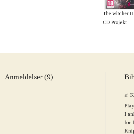
The witcher II
CD Projekt
Anmeldelser (9)
Bib
K
af
Play
I an
for 
Knig