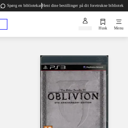
Spørg en bibliotekar
Hent dine bestillinger på dit foretrukne bibliotek
Log ind
Husk
Menu