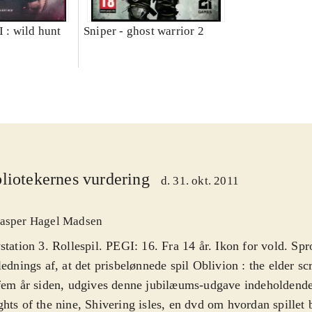
I : wild hunt
Sniper - ghost warrior 2
liotekernes vurdering
d. 31. okt. 2011
asper Hagel Madsen
station 3. Rollespil. PEGI: 16. Fra 14 år. Ikon for vold. Spr
lednings af, at det prisbelønnede spil Oblivion : the elder s
fem år siden, udgives denne jubilæums-udgave indeholdende
hts of the nine, Shivering isles, en dvd om hvordan spillet b