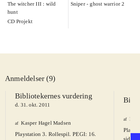
The witcher III : wild
Sniper - ghost warrior 2
hunt
CD Projekt
Anmeldelser (9)
Bibliotekernes vurdering
Bibli
d. 31. okt. 2011
Knud
af
Kasper Hagel Madsen
af
Playsta
Playstation 3. Rollespil. PEGI: 16.
siden 