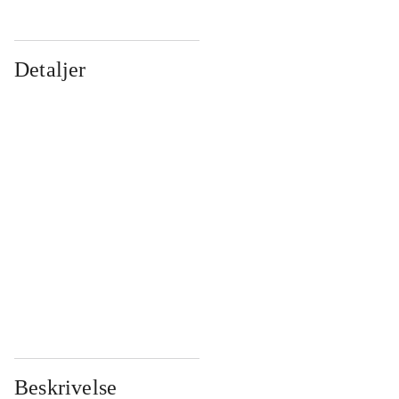
Detaljer
...
...
...
...
...
...
...
...
...
...
...
...
Beskrivelse