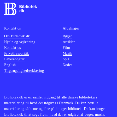
har det stadigvæk en høj
alt rea
underholdningsværdi, og er et af de
overbe
bedste inden for rollespilsgenren. Er
en and
spillet ikke en del af bibliotekets
kendska
Kontakt os
Afdelinger
samling, kan det oplagt blive det nu
.
gymnasi
Om Bibliotek.dk
Bøger
Hjælp og vejledning
Artikler
uforstå
Kontakt os
Film
endnu 
Privatlivspolitik
Musik
var, og
Leverandører
Spil
"Knigh
English
Noder
Tilgængelighedserklæring
som 36
(og bet
kunne 
"spilku
Bibliotek.dk er en samlet indgang til alle danske bibliotekers
være et
materialer og til hvad der udgives i Danmark. Du kan bestille
dømt pl
materialer og så hente og låne på dit eget bibliotek. Du kan bruge
Bibliotek.dk til at søge frem, hvad der er udgivet af bøger, musik,
vigtigs