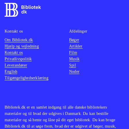
har det stadigvæk en høj
alt rea
underholdningsværdi, og er et af de
overbe
bedste inden for rollespilsgenren. Er
en and
spillet ikke en del af bibliotekets
kendska
Kontakt os
Afdelinger
samling, kan det oplagt blive det nu
.
gymnasi
Om Bibliotek.dk
Bøger
Hjælp og vejledning
Artikler
uforstå
Kontakt os
Film
endnu 
Privatlivspolitik
Musik
var, og
Leverandører
Spil
"Knigh
English
Noder
Tilgængelighedserklæring
som 36
(og bet
kunne 
"spilku
Bibliotek.dk er en samlet indgang til alle danske bibliotekers
være et
materialer og til hvad der udgives i Danmark. Du kan bestille
dømt pl
materialer og så hente og låne på dit eget bibliotek. Du kan bruge
Bibliotek.dk til at søge frem, hvad der er udgivet af bøger, musik,
vigtigs