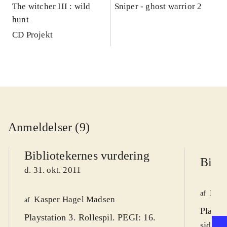
The witcher III : wild
Sniper - ghost warrior 2
hunt
CD Projekt
Anmeldelser (9)
Bibliotekernes vurdering
Bibli
d. 31. okt. 2011
Knud
af
Kasper Hagel Madsen
af
Playsta
Playstation 3. Rollespil. PEGI: 16.
siden 