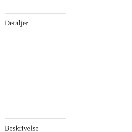
Detaljer
...
...
...
...
...
...
...
...
...
...
...
...
Beskrivelse