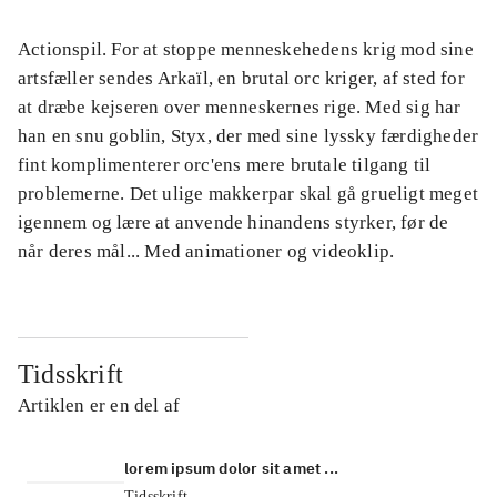
Actionspil. For at stoppe menneskehedens krig mod sine
artsfæller sendes Arkaïl, en brutal orc kriger, af sted for
at dræbe kejseren over menneskernes rige. Med sig har
han en snu goblin, Styx, der med sine lyssky færdigheder
fint komplimenterer orc'ens mere brutale tilgang til
problemerne. Det ulige makkerpar skal gå grueligt meget
igennem og lære at anvende hinandens styrker, før de
når deres mål... Med animationer og videoklip.
Tidsskrift
Artiklen er en del af
lorem ipsum dolor sit amet ...
Tidsskrift