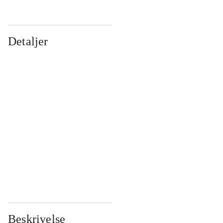
Detaljer
...
...
...
...
...
...
...
...
...
...
...
...
Beskrivelse