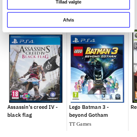
Tillad valgte
Minder om
Afvis
Assassin's creed IV -
Lego Batman 3 -
Re
black flag
beyond Gotham
TT Games