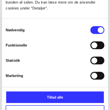
bunden af siden. Du kan læse mere om de anvendte
Alle registrerede artikler fordelt på udgivelser
cookies under ”Detaljer”.
...
Samtykkevalg
Nødvendig
...
Funktionelle
...
Statistik
...
Marketing
...
Tillad alle