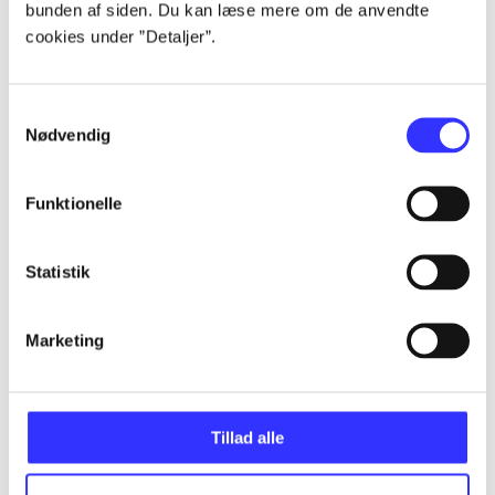
bunden af siden. Du kan læse mere om de anvendte
Alle registrerede artikler fordelt på udgivelser
cookies under ”Detaljer”.
...
Samtykkevalg
Nødvendig
...
Funktionelle
...
Statistik
...
Marketing
...
Tillad alle