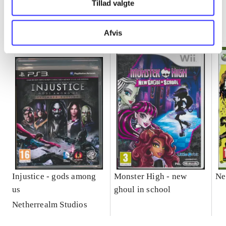
Tillad valgte
Minder om
Afvis
Injustice - gods among
Monster High - new
Ne
us
ghoul in school
Netherrealm Studios