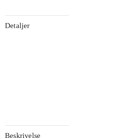
Detaljer
...
...
...
...
...
...
...
...
...
...
...
...
Beskrivelse