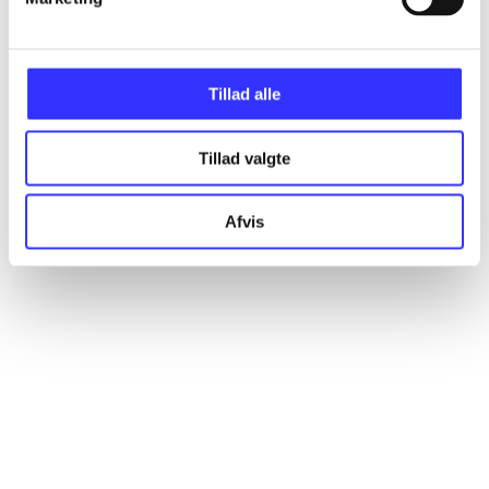
Artikler
Alle registrerede artikler fordelt på udgivelser
Tillad alle
...
Tillad valgte
...
Afvis
...
...
...