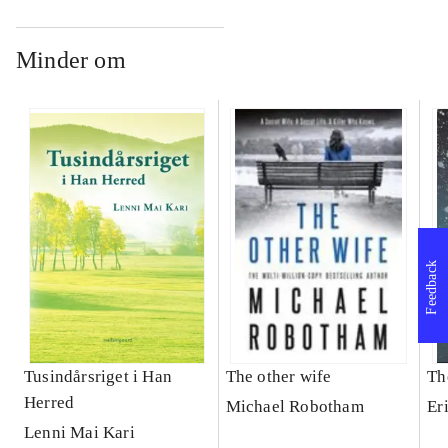
Minder om
Feedback
Tusindårsriget i Han
The other wife
Th
Herred
Michael Robotham
Er
Lenni Mai Kari