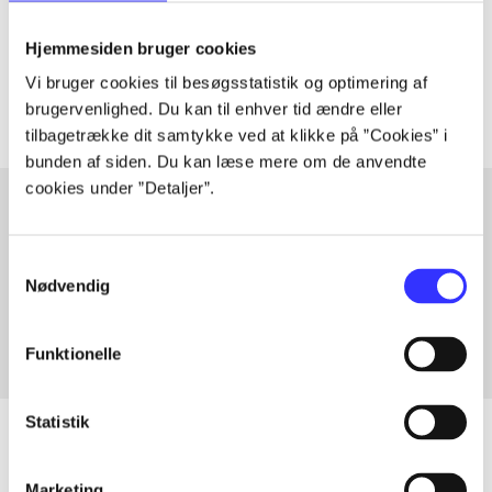
lorem ipsum dolor sit amet ...
Tidsskrift
Hjemmesiden bruger cookies
Artiklerne i
handler ofte om
Vi bruger cookies til besøgsstatistik og optimering af
brugervenlighed. Du kan til enhver tid ændre eller
tilbagetrække dit samtykke ved at klikke på ”Cookies” i
bunden af siden. Du kan læse mere om de anvendte
cookies under ”Detaljer”.
Artikler med samme emner
Samtykkevalg
Nødvendig
Fra
Funktionelle
Statistik
Marketing