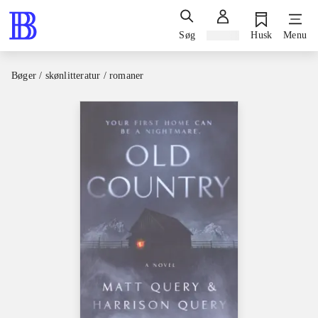
Søg
Log ind
Husk
Menu
Bøger / skønlitteratur / romaner