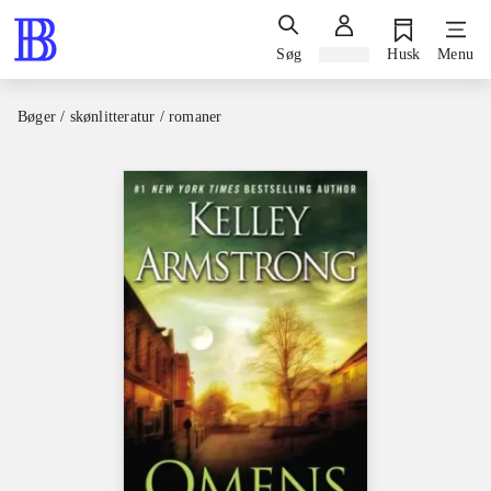
Søg
Log ind
Husk
Menu
Bøger / skønlitteratur / romaner