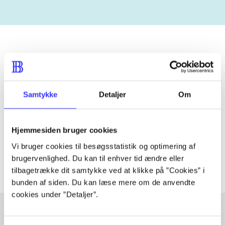
Tidsskrift
Artiklen er en del af
Samtykke
Detaljer
Om
lorem ipsum dolor sit amet ...
Tidsskrift
Hjemmesiden bruger cookies
Artiklerne i
handler ofte om
Vi bruger cookies til besøgsstatistik og optimering af
brugervenlighed. Du kan til enhver tid ændre eller
tilbagetrække dit samtykke ved at klikke på ”Cookies” i
bunden af siden. Du kan læse mere om de anvendte
cookies under ”Detaljer”.