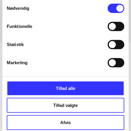
Samtykkevalg
Artikler med samme emner
Nødvendig
Fra
Funktionelle
Statistik
Marketing
Artikler
Alle registrerede artikler fordelt på udgivelser
Tillad alle
...
Tillad valgte
...
Afvis