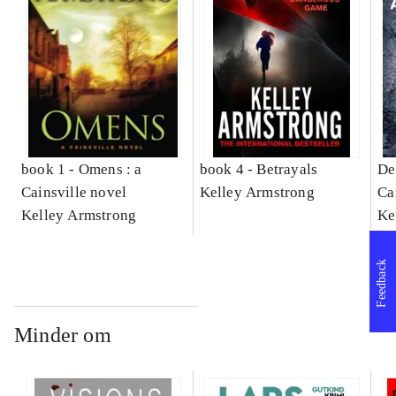
book 1 -
Omens : a
book 4 -
Betrayals
De
Cainsville novel
Kelley Armstrong
Ca
Kelley Armstrong
Ke
Feedback
Minder om