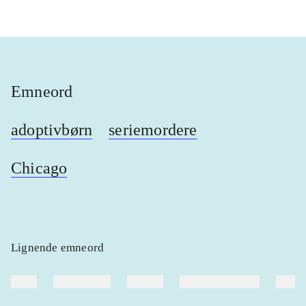
Emneord
adoptivbørn
seriemordere
Chicago
Lignende emneord
heste
børnebøger
ridning
hestesygdomme
vokal