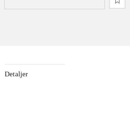
loading
Detaljer
...
...
...
...
...
...
...
...