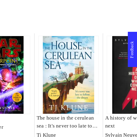
Feedback
The house in the cerulean
A history of 
sea : It's never too late to
next
er
folow the dream
Tj Klune
Sylvain Neuve