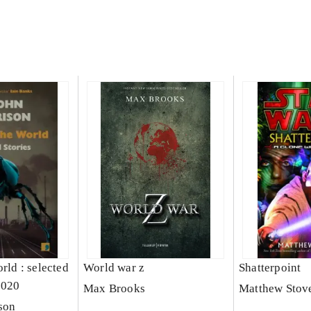
orld : selected
World war z
Shatterpoint
2020
Max Brooks
Matthew Stov
son