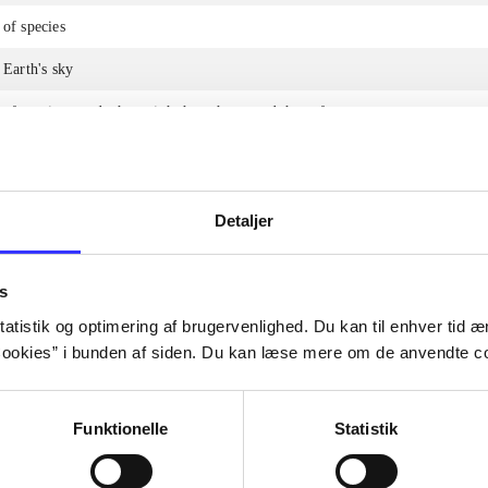
 of species
 Earth's sky
 of species - and what might have happened thereafter
Detaljer
Artiklerne i
handler ofte om
lorem ipsum dolor sit amet ...
Tidsskrift
s
atistik og optimering af brugervenlighed. Du kan til enhver tid æn
ookies” i bunden af siden. Du kan læse mere om de anvendte co
Funktionelle
Statistik