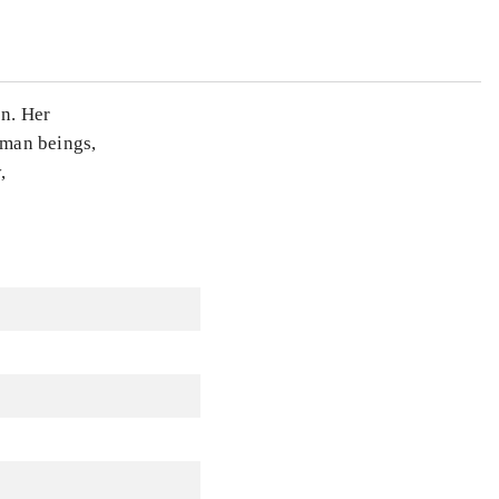
on. Her
uman beings,
,