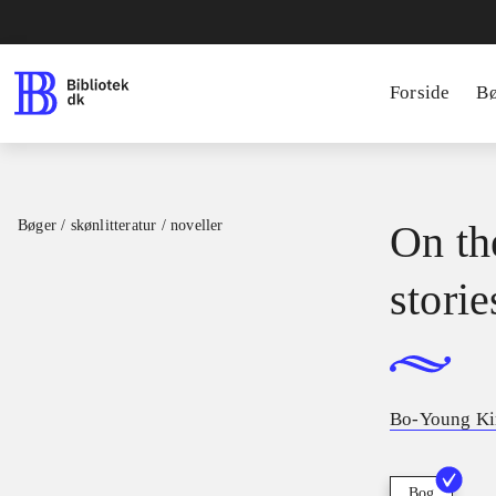
Forside
B
Bøger / skønlitteratur / noveller
On th
storie
Bo-Young K
Bog