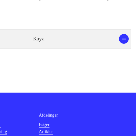
Kaya
Afdelinger
k
Bøger
ning
Artikler