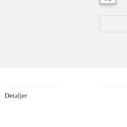
Detaljer
...
...
...
...