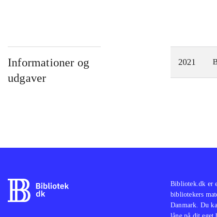
Informationer og
2021
udgaver
Bibliotek.dk er 
bibliotekers mat
Danmark. Du kan
låne på dit eget