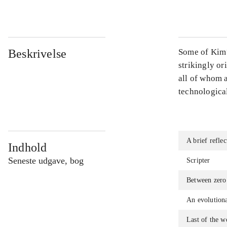
Beskrivelse
Some of Kim’s
strikingly o
all of whom a
technological
A brief reflec
Indhold
Seneste udgave, bog
Scripter
Between zero
An evolution
Last of the w