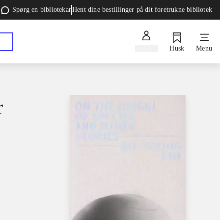
Spørg en bibliotekar
Hent dine bestillinger på dit foretrukne bibliotek
Log ind
Husk
Menu
r