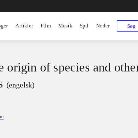
øger
Artikler
Film
Musik
Spil
Noder
Søg
e origin of species and othe
s
(engelsk)
im