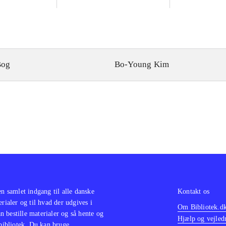
Bog
Bo-Young Kim
en samlet indgang til alle danske
Kontakt os
erialer og til hvad der udgives i
Om Bibliotek.d
 bestille materialer og så hente og
Hjælp og vejled
 bibliotek. Du kan bruge