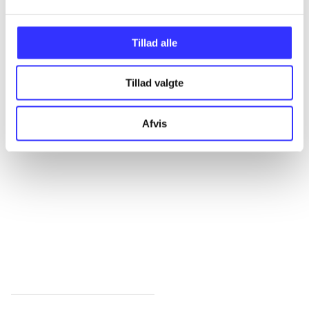
...
Tillad alle
...
Tillad valgte
Afvis
...
...
...