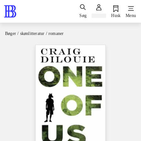
Søg
Log ind
Husk
Menu
Bøger / skønlitteratur / romaner