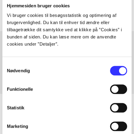
Artiklerne i
handler ofte om
Hjemmesiden bruger cookies
Vi bruger cookies til besøgsstatistik og optimering af
brugervenlighed. Du kan til enhver tid ændre eller
tilbagetrække dit samtykke ved at klikke på ”Cookies” i
bunden af siden. Du kan læse mere om de anvendte
cookies under ”Detaljer”.
Artikler med samme emner
Fra
Samtykkevalg
Nødvendig
Funktionelle
Statistik
Artikler
Marketing
Alle registrerede artikler fordelt på udgivelser