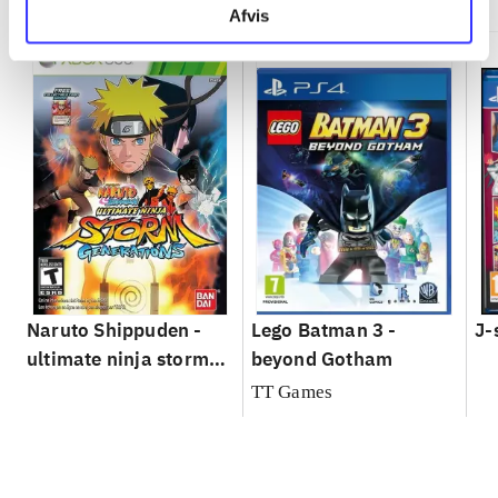
Afvis
Naruto Shippuden -
Lego Batman 3 -
J-
ultimate ninja storm
beyond Gotham
generations
TT Games