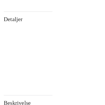
Detaljer
...
...
...
...
...
...
...
...
...
...
...
...
Beskrivelse