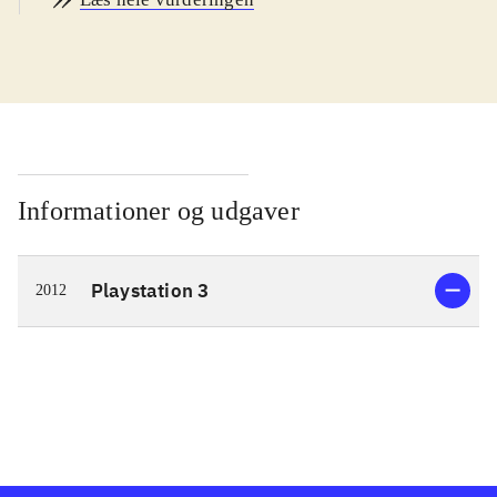
pirater er også ude efter skatten og
må derfor bekæmpes først.
Hovedpersonen Monkey D. har, som
de andre i banden, særlige evner.
Hans evne er, at hans krop har
samme egenskaber som gummi,
hvilket bl.a. gør ham i stand til at slå
Informationer og udgaver
en proper næve. Det er en fordel, da
man ofte skal bekæmpe et større
Playstation 3
2012
antal modstandere på en gang og i ny
og næ også mere magtfulde bosser.
Man spiller mest Monkey D., men
skifter også til en af de andre Stråhat
Pirater og kan udnytte deres særlige
evner, såsom Roronoa Zoro der er
fægteekspert. De grafiske effekter