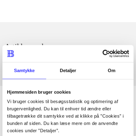
Artikler med samme emner
Fra
Samtykke
Detaljer
Om
Hjemmesiden bruger cookies
Vi bruger cookies til besøgsstatistik og optimering af
brugervenlighed. Du kan til enhver tid ændre eller
Artikler
tilbagetrække dit samtykke ved at klikke på ”Cookies” i
bunden af siden. Du kan læse mere om de anvendte
Alle registrerede artikler fordelt på udgivelser
cookies under ”Detaljer”.