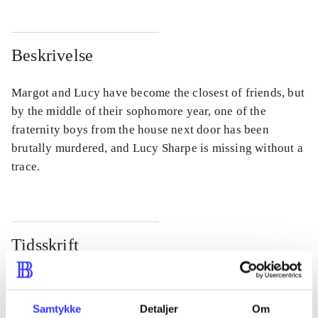
Beskrivelse
Margot and Lucy have become the closest of friends, but
by the middle of their sophomore year, one of the
fraternity boys from the house next door has been
brutally murdered, and Lucy Sharpe is missing without a
trace.
Tidsskrift
Artiklen er en del af
lorem ipsum dolor sit amet ...
Samtykke
Detaljer
Om