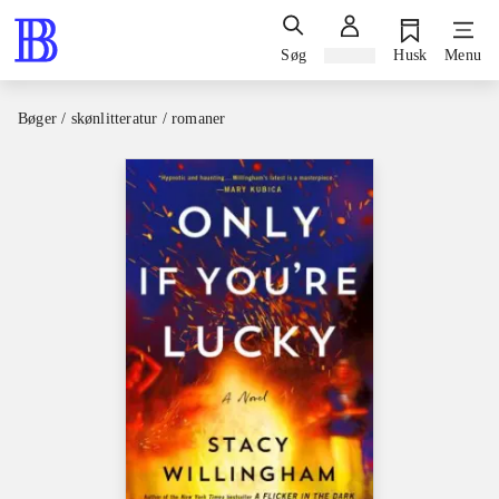
Søg
Log ind
Husk
Menu
Bøger / skønlitteratur / romaner