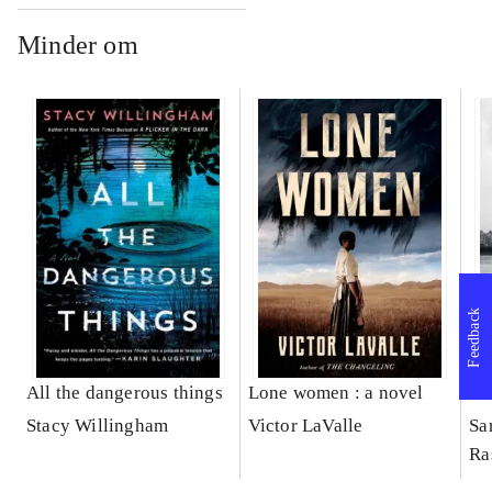
Minder om
Feedback
All the dangerous things
Lone women : a novel
Bl
Stacy Willingham
Victor LaValle
Sa
Ra