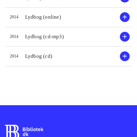
bliver desværre lidt forhastet hen
imod slutningen, men man glæder sig
Lydbog (online)
2014
til at læse fortsættelsen. Young blev
inspireret til fortællingen om Robert
Lydbog (cd-mp3)
2014
Bruce da hun skrev på sin trilogi om
tempelridderordenen
.
Lydbog (cd)
2014
Youngs første trilogi og Jordens
søjler, samt filmen Braveheart
omhandler den samme bid af
historien: så kan man se, hvor
forskelligt historiske facts kan gribes
an af forskellige historiefortællere. I
filmversionen er William Wallace en
rendyrket helt, mens det er lidt
anderledes i denne roman
.
Underholdende historisk roman,