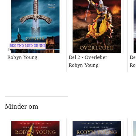
BEGYND MED DENNE
Del 1 -
Oprør
Robyn Young
Del 2 -
Overløber
De
Robyn Young
Ro
Minder om