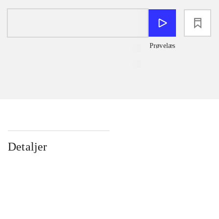
loading
Prøvelæs
Detaljer
...
...
...
...
...
...