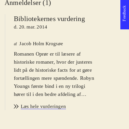
Anmeldelser (1)
Feedback
Bibliotekernes vurdering
d. 20. mar. 2014
Jacob Holm Krogsøe
af
Romanen Oprør er til læsere af
historiske romaner, hvor der justeres
lidt på de historiske facts for at gøre
fortællingen mere spændende. Robyn
Youngs første bind i en ny trilogi
hører til i den bedre afdeling af
historiske romaner
.
Læs hele vurderingen
Handlingen udspiller sig i perioden
fra 1262-1299. Kong Edward I er
konge i England, og da Skotland