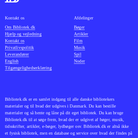
første del i en trilogi, der vil
tiltrække mange læsere på
Kontakt os
Afdelinger
folkebibliotekerne
.
Om Bibliotek.dk
Bøger
Hjælp og vejledning
Artikler
Kontakt os
Film
Privatlivspolitik
Musik
Leverandører
Spil
English
Noder
Tilgængelighedserklæring
Bibliotek.dk er en samlet indgang til alle danske bibliotekers
materialer og til hvad der udgives i Danmark. Du kan bestille
materialer og så hente og låne på dit eget bibliotek. Du kan bruge
Bibliotek.dk til at søge frem, hvad der er udgivet af bøger, musik,
tidsskrifter, artikler, e-bøger, lydbøger osv. Bibliotek.dk er altså ikke
et fysisk bibliotek, men en database og service over hvad der findes på