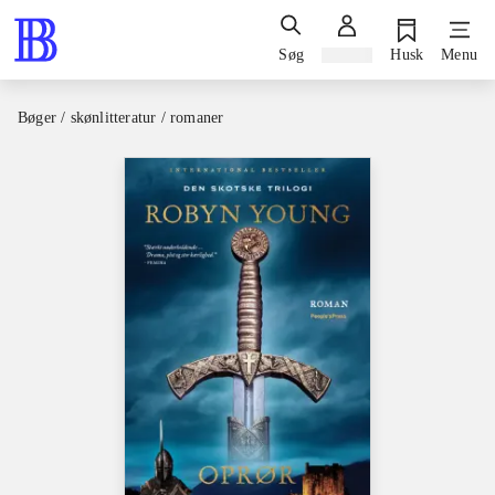
Søg
Log ind
Husk
Menu
Bøger / skønlitteratur / romaner