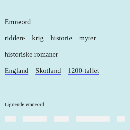
Emneord
riddere
krig
historie
myter
historiske romaner
England
Skotland
1200-tallet
Lignende emneord
heste
børnebøger
ridning
hestesygdomme
vokal