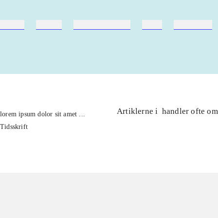
ebøger
ridning
hestesygdomme
vokal
sygdomme
Artiklerne i
handler ofte om
lorem ipsum dolor sit amet ...
Tidsskrift