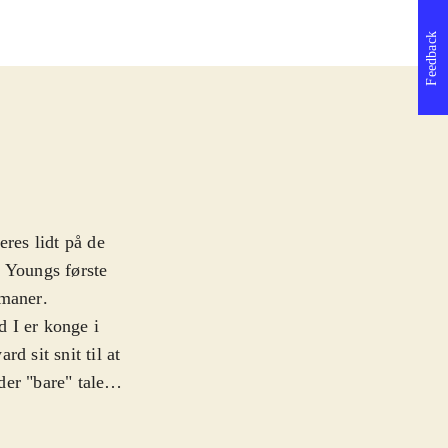
Feedback
eres lidt på de
n Youngs første
omaner
.
 I er konge i
d sit snit til at
er "bare" tale
g vores
støtte sit