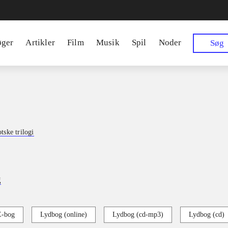
øger
Artikler
Film
Musik
Spil
Noder
Søg
tske trilogi
g
E-bog
Lydbog (online)
Lydbog (cd-mp3)
Lydbog (cd)