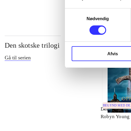
...
Samtykkevalg
Nødvendig
Den skotske trilogi
Afvis
Gå til serien
BEGYND MED D
Del 1 -
Oprør
Robyn Young