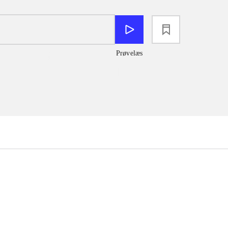
loading
Prøvelæs
...
...
...
...
...
...