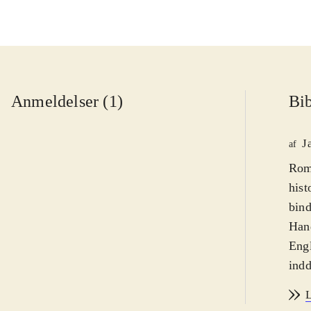
Anmeldelser (1)
Bib
J
af
Roma
hist
bind
Hand
Engl
indd
om e
L
hove