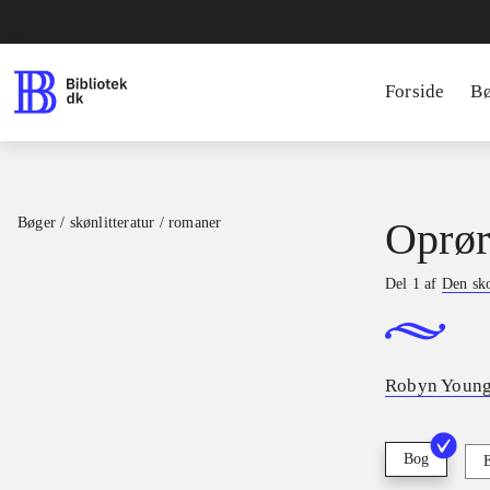
Forside
B
Bøger / skønlitteratur / romaner
Oprør
Del 1 af
Den sko
Robyn Youn
Bog