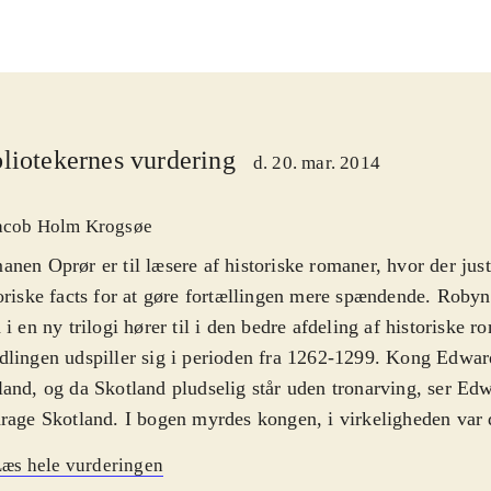
liotekernes vurdering
d. 20. mar. 2014
acob Holm Krogsøe
nen Oprør er til læsere af historiske romaner, hvor der just
oriske facts for at gøre fortællingen mere spændende. Roby
 i en ny trilogi hører til i den bedre afdeling af historiske r
lingen udspiller sig i perioden fra 1262-1299. Kong Edward
and, og da Skotland pludselig står uden tronarving, ser Edwar
rage Skotland. I bogen myrdes kongen, i virkeligheden var d
n ulykke. Men det er nemmere sagt end gjort for Edward o
æs hele vurderingen
dperson, Robert Bruce, må gøre op med sig selv, om han vil 