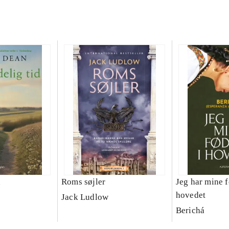
d
Roms søjler
Jeg har mine f
hovedet
Jack Ludlow
Berichá