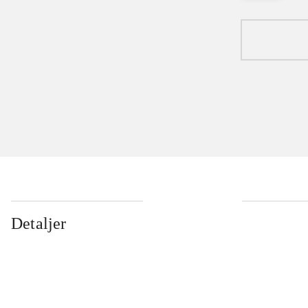
Detaljer
...
...
...
...