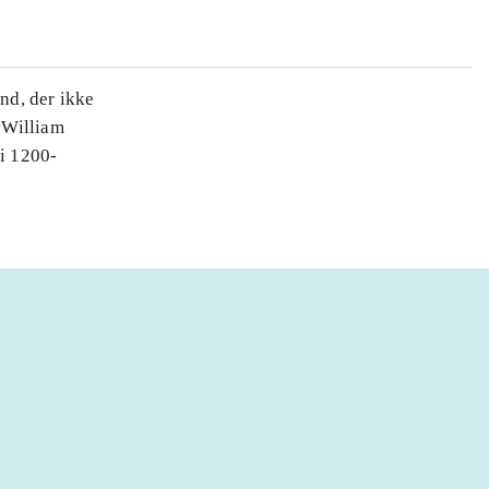
nd, der ikke
 William
 i 1200-