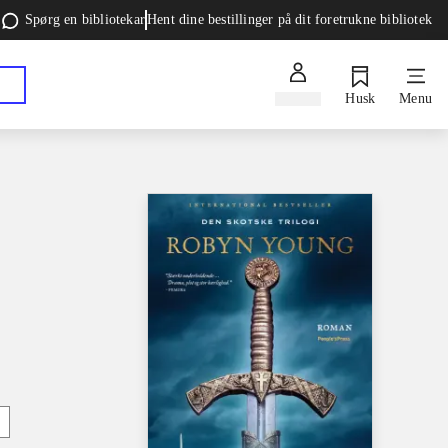
Spørg en bibliotekar
Hent dine bestillinger på dit foretrukne bibliotek
Log ind
Husk
Menu